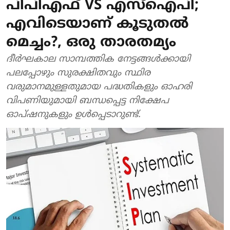
പിപിഎഫ് VS എസ്ഐപി;
എവിടെയാണ് കൂടുതൽ
മെച്ചം?, ഒരു താരതമ്യം
ദീർഘകാല സാമ്പത്തിക നേട്ടങ്ങൾക്കായി
പലപ്പോഴും സുരക്ഷിതവും സ്ഥിര
വരുമാനമുള്ളതുമായ പദ്ധതികളും ഓഹരി
വിപണിയുമായി ബന്ധപ്പെട്ട നിക്ഷേപ
ഓപ്ഷനുകളും ഉൾപ്പെടാറുണ്ട്.