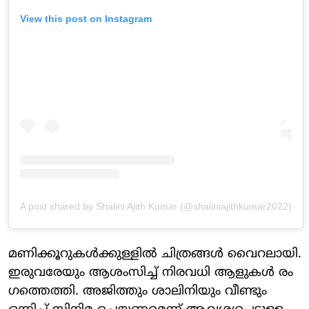
View this post on Instagram
A post shared by Shalini Ajith Kumar (@shaliniajithkumar2022)
മണിക്കൂറുകൾക്കുള്ളിൽ ചിത്രങ്ങൾ വൈറലായി.
ഇരുവരേയും ആശംസിച്ച് നിരവധി ആളുകൾ രം​
ഗത്തെത്തി. അജിത്തും ശാലിനിയും വീണ്ടും