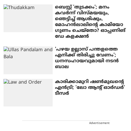
ബെസ്റ്റ് 'തുടക്കം'; മനം
കവർന്ന് വിസ്മയയും,
ഞെട്ടിച്ച് ആശിഷും,
മോഹൻലാലിന്റെ കാമിയോ ​
ഗുണം ചെയ്തോ? ഓപ്പണിങ്
ഡേ കളക്ഷൻ
'പഴയ ഉല്ലാസ് പന്തളത്തെ
എനിക്ക് തിരിച്ചു വേണം';
ധനസഹായവുമായി നടന്‍
ബാല
കാരിക്കാമുറി ഷൺമുഖന്റെ
എൻട്രി; 'ലോ ആന്റ് ഓർഡർ'
ടീസർ
Advertisement