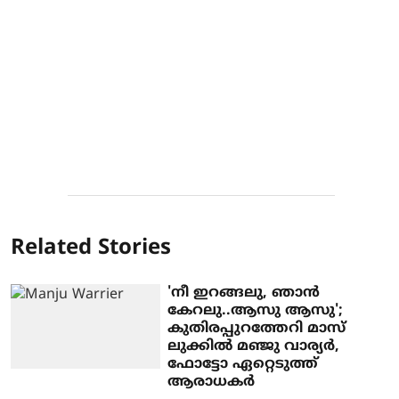
Related Stories
'നീ ഇറങ്ങലു, ഞാൻ
കേറലു..ആസു ആസു';
കുതിരപ്പുറത്തേറി മാസ്
ലുക്കിൽ മഞ്ജു വാര്യർ,
ഫോട്ടോ ഏറ്റെടുത്ത്
ആരാധകർ