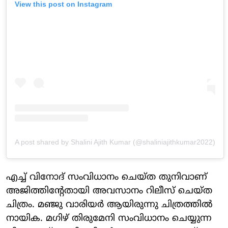
View this post on Instagram
A post shared by Shalini Ajith Kumar (@shaliniajithkumar2022)
എച്ച് വിനോദ് സംവിധാനം ചെയ്ത തുനിവാണ്
അജിത്തിന്റേതായി അവസാനം റിലീസ് ചെയ്ത
ചിത്രം. മഞ്ജു വാരിയർ ആയിരുന്നു ചിത്രത്തിൽ
നായിക. മഗിഴ് തിരുമേനി സംവിധാനം ചെയ്യുന്ന