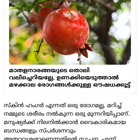
മാതളനാരങ്ങയുടെ തൊലി
വലിച്ചെറിയല്ലേ, ഉണക്കിയെടുത്താൽ
മഴക്കാല രോ​ഗങ്ങൾക്കുള്ള ഔഷധക്കൂട്ട്
സ്കിൻ ഹംഗർ എന്നത് ഒരു രോഗമല്ല, മറിച്ച്
നമ്മുടെ ശരീരം നൽകുന്ന ഒരു മുന്നറിയിപ്പാണ്.
മനുഷ്യർക്ക് നിലനിൽക്കാൻ വൈകാരികമായ
ബന്ധങ്ങളും സ്പർശനവും
അത്യാവശ്യമാണെന്നതിൻ്റെ സൂചന. എന്ന്