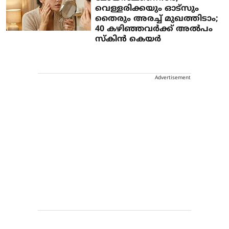
വെള്ളരിക്കയും ഓട്സും
തൈരും അരച്ച് മുഖത്തിടാം;
40 കഴിഞ്ഞവർക്ക് അൽപം
സ്കിൻ കെയർ
Advertisement