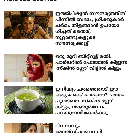
ഈജിപ്ഷ്യൻ സൗന്ദര്യത്തിന്
പിന്നിൽ ബദാം, ​ഗ്രീക്കുകാർ
ചർമം തിളങ്ങാൻ ഉപയോ​
ഗിച്ചത് തൈര്,
നൂറ്റാണ്ടുകളുടെ
സൗന്ദര്യക്കൂട്ട്
ഒരു മുറി ബീറ്റ്റൂട്ട് മതി,
പാർലറിൽ പോയാൽ കിട്ടുന്ന
'സ്കിൻ ​ഗ്ലോ' വീട്ടിൽ കിട്ടും
ഇനിയും ചർമത്തോട് ഈ
'കടുംകൈ' വേണോ? ചായം
പൂശാതെ 'സ്കിൻ ​ഗ്ലോ'
കിട്ടും, ആയുർവേദം
പറയുന്നത് കേൾക്കൂ
ദിവസവും
മോയ്സ്ചറൈസർ,