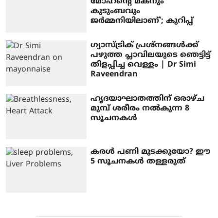
മോഹന്റെ മകനും
കുടുംബവും
ജര്‍മ്മനിയിലാണ്'; കുറിപ്പ്
ഗ്യാസ്ട്രിക് പ്രശ്നങ്ങൾക്ക്
പഴുത്ത പ്ലാവിലയുടെ ഞെട്ടിട്ട്
തിളപ്പിച്ച വെള്ളം | Dr Simi
Raveendran
ഹൃദയാഘാതത്തിന് ഒരാഴ്ച
മുമ്പ് ശരീരം നൽകുന്ന 8
സൂചനകൾ
കരൾ പണി മുടക്കുയോ? ഈ
5 സൂചനകൾ തള്ളരുത്