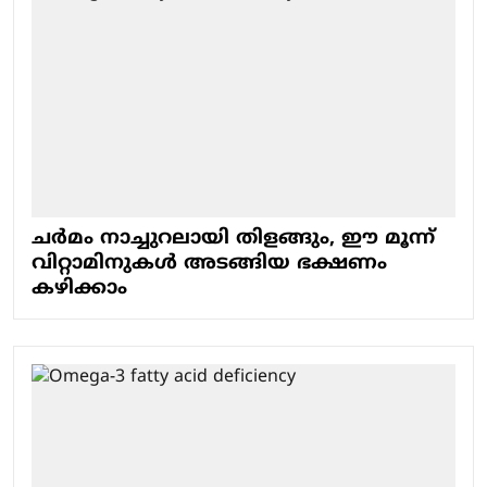
ചർമം നാച്ചുറലായി തിളങ്ങും, ഈ മൂന്ന്
വിറ്റാമിനുകൾ അടങ്ങിയ ഭക്ഷണം
കഴിക്കാം