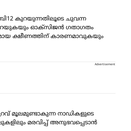
ബി12 കുറയുന്നതിലൂടെ ചുവന്ന
 കുറയുകയും ഓക്സിജൻ ഗതാഗതം
മായ ക്ഷീണത്തിന് കാരണമാവുകയും
Advertisement
െ കുറവ് മൂലമുണ്ടാകുന്ന നാഡികളുടെ
ളിലും മരവിപ്പ് അനുഭവപ്പെടാൻ