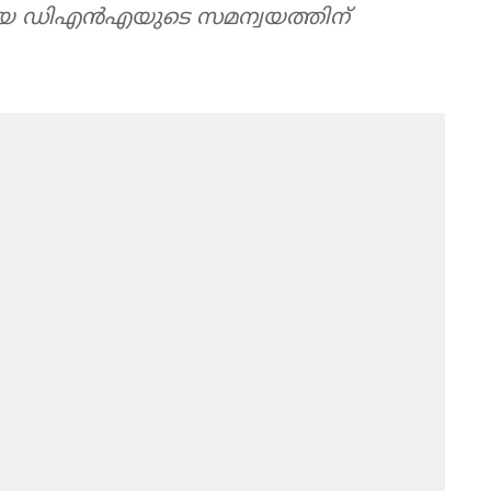
യ ഡിഎൻഎയുടെ സമന്വയത്തിന്