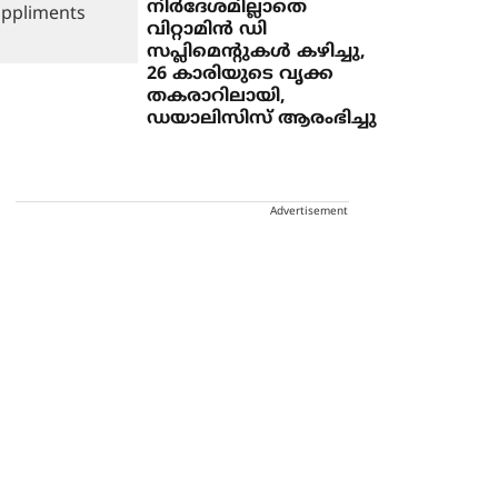
നിർദേശമില്ലാതെ
വിറ്റാമിൻ ഡി
സപ്ലിമെന്റുകൾ കഴിച്ചു,
26 കാരിയുടെ വൃക്ക
തകരാറിലായി,
ഡയാലിസിസ് ആരംഭിച്ചു
Advertisement