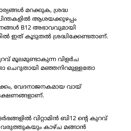
ര്യങ്ങൾ മറക്കുക, ശ്രദ്ധ
ക, ചിന്തകളിൽ ആശയക്കുഴപ്പം
ശ്നങ്ങൾ B12 അഭാവവുമായി
വരിൽ ഇത് കൂടുതൽ ശ്രദ്ധിക്കേണ്ടതാണ്.
 കുറവ് മൂലമുണ്ടാകുന്ന വിളർച
തോ ചെറുതായി മഞ്ഞനിറമുള്ളതോ
ക്കം, വേദനാജനകമായ വായ്
ക്ഷണങ്ങളാണ്.
ഭങ്ങളിൽ വിറ്റാമിൻ ബി12 ന്റെ കുറവ്
കൾ വരുത്തുകയും കാഴ്ച മങ്ങാൻ