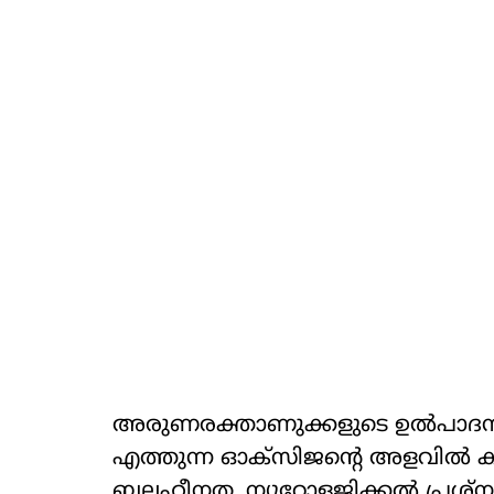
അരുണരക്താണുക്കളുടെ ഉൽപാദനം 
എത്തുന്ന ഓക്സിജന്റെ അളവിൽ കുറവ
ബലഹീനത, ന്യൂറോളജിക്കൽ പ്രശ്നങ്