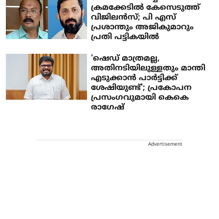
ക്രമക്കേടില്‍ കേസെടുത്ത്
വിജിലന്‍സ്; പി എസ്
പ്രശാന്തും അജികുമാറും
പ്രതി പട്ടികയില്‍
'ഷെഡ് മാത്രമല്ല,
അതിനടിയിലുള്ളതും മാന്തി
എടുക്കാൻ പാർട്ടിക്ക്
ശേഷിയുണ്ട്'; പ്രകോപന
പ്രസംഗവുമായി കെകെ
രാഗേഷ്
Advertisement