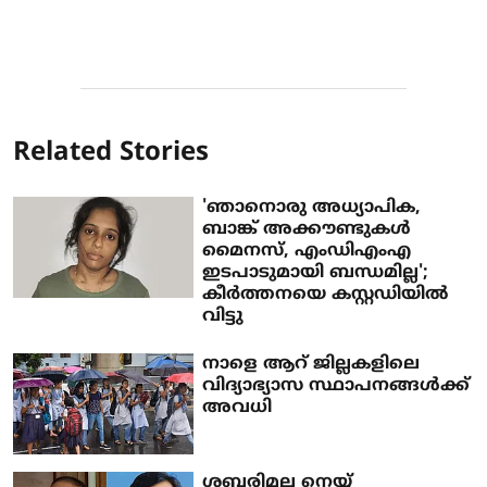
Related Stories
'ഞാനൊരു അധ്യാപിക,
ബാങ്ക് അക്കൗണ്ടുകള്‍
മൈനസ്, എംഡിഎംഎ
ഇടപാടുമായി ബന്ധമില്ല';
കീര്‍ത്തനയെ കസ്റ്റഡിയില്‍
വിട്ടു
നാളെ ആറ് ജില്ലകളിലെ
വിദ്യാഭ്യാസ സ്ഥാപനങ്ങള്‍ക്ക്
അവധി
ശബരിമല നെയ്യ്