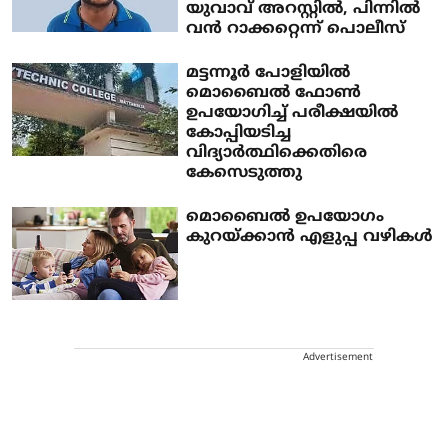
യുവാവ് അറസ്റ്റിൽ, പിന്നിൽ
വൻ റാക്കറ്റെന്ന് പൊലീസ്
മട്ടന്നൂർ പോളിയിൽ
മൊബൈൽ ഫോൺ
ഉപയോഗിച്ച് പരീക്ഷയിൽ
കോപ്പിയടിച്ച
വിദ്യാർത്ഥിക്കെതിരെ
കേസെടുത്തു
മൊബൈൽ ഉപയോഗം
കുറയ്ക്കാൻ എളുപ്പ വഴികൾ
Advertisement