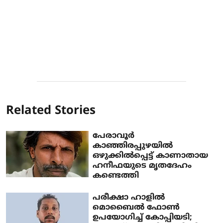
Related Stories
പേരാവൂർ
കാഞ്ഞിരപ്പുഴയിൽ
ഒഴുക്കിൽപ്പെട്ട് കാണാതായ
ഹനീഫയുടെ മൃതദേഹം
കണ്ടെത്തി
പരീക്ഷാ ഹാളിൽ
മൊബൈൽ ഫോൺ
ഉപയോഗിച്ച് കോപ്പിയടി;