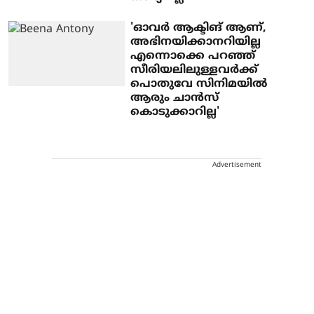
'ഓവർ ആക്ടിങ് ആണ്,
അഭിനയിക്കാനറിയില്ല
എന്നൊക്കെ പറഞ്ഞ്
സീരിയലിലുള്ളവർക്ക്
പൊതുവേ സിനിമയിൽ
ആരും ചാൻസ്
കൊടുക്കാറില്ല'
Advertisement