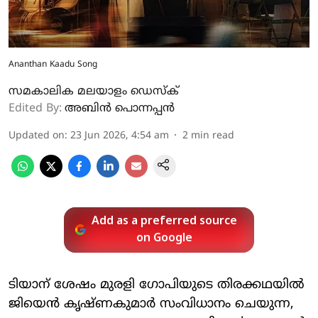
Ananthan Kaadu Song
സമകാലിക മലയാളം ഡെസ്ക്
Edited By:
അബിന്‍ പൊന്നപ്പന്‍
Updated on
:
23 Jun 2026, 4:54 am
2
min read
Add as a preferred source
on Google
ടിയാന് ശേഷം മുരളി ഗോപിയുടെ തിരക്കഥയിൽ
ജിയെൻ കൃഷ്ണകുമാർ സംവിധാനം ചെയുന്ന,