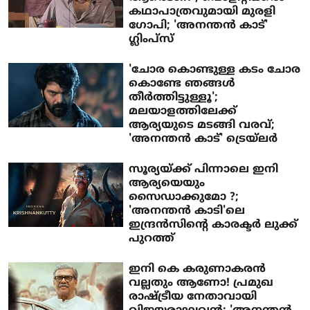
കഥാപാത്രവുമായി മുരളി
ഗോപി; 'അനന്തന്‍ കാട്'
ഗ്ലിംപ്‌സ്
'ചോര കൊണ്ടുള്ള കടം ചോര
കൊണ്ടേ ഞങ്ങള്‍
തീര്‍ത്തിട്ടുള്ളൂ';
മലയാളത്തിലേക്ക്
ആര്യയുടെ മടങ്ങി വരവ്;
'അനന്തന്‍ കാട്' ട്രെയ്‌ലര്‍
സൂര്യയ്ക്ക് പിന്നാലെ ഇനി
ആര്യയെയും
സൈഡാക്കുമോ ?;
'അനന്തൻ കാടി'ലെ
ഇന്ദ്രൻസിന്റെ കാരക്ടർ ലുക്ക്
പുറത്ത്
ഇനി കെ കരുണാകരൻ
വല്ലതും ആണോ! പ്രമുഖ
രാഷ്ട്രീയ നേതാവായി