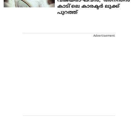
വിജയരാഘവൻ; 'അനന്തൻ
കാടി'ലെ കാരക്ടർ ലുക്ക്
പുറത്ത്
Advertisement