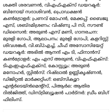
ശക്തി ശരവണൻ, വിഎഫ്എക്സ് ഡയറക്ടർ:
ബിനോയ് സദാശിവൻ, പ്രൊഡക്ഷൻ
കൺട്രോളർ: പ്രണവ് മോഹൻ, മേക്കപ്പ്: ബൈജു
എസ്, ശബ്ദമിശ്രണം: വിഷ്ണു പി സി, സൗണ്ട്
ഡിസൈൻ: അരുൺ എസ് മണി, ഗാനരചന:
മുരളി ഗോപി, ആലാപനം: മുരളി ഗോപി, കളറിസ്റ്റ്:
ശിവശങ്കർ, വി.ബി2എച്ച്, ചീഫ് അസോസിയേറ്റ്
ഡയറക്ടർ: അഭിൽ ആനന്ദ് എം ടി, ഫിനാൻസ്
കൺട്രോളർ: എം എസ് അരുൺ, വിഎഫ്എക്സ്:
ടിഎംഇഎഫ്എക്സ്, കോസ്റ്റ്യൂം: അരുൺ
മനോഹർ, സ്റ്റിൽസ്: റിഷ്‍ലാൽ ഉണ്ണികൃഷ്ണൻ,
ഡിജിറ്റൽ മാർക്കറ്റിംഗ്: ഒബ്സിക്യൂറ
എൻ്റർടെയ്ൻമെൻ്റ്സ്, പിആർഒ: ആതിര
ദിൽജിത്ത്, ഡിസ്ട്രിബ്യൂഷൻ പാർട്നർ: ഡ്രീം ബിഗ്
ഫിലിംസ്.