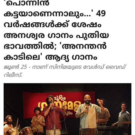
'പൊന്നിൻ
കട്ടയാണെന്നാലും...' 49
വ‍ർഷങ്ങൾക്ക് ശേഷം
അനശ്വര ഗാനം പുതിയ
ഭാവത്തിൽ; 'അനന്തൻ
കാടിലെ' ആദ്യ ഗാനം
ജൂൺ 25 - നാണ് സിനിമയുടെ വേൾഡ് വൈഡ്
റിലീസ്.