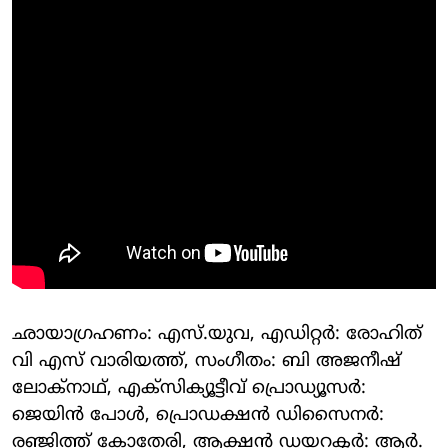
ഛായാഗ്രഹണം: എസ്.യുവ, എഡിറ്റർ: രോഹിത്
വി എസ് വാരിയത്ത്, സംഗീതം: ബി അജനീഷ്
ലോക്നാഥ്, എക്‌സിക്യൂട്ടീവ് പ്രൊഡ്യൂസർ:
ജെയിൻ പോൾ, പ്രൊഡക്ഷൻ ഡിസൈനർ:
രഞ്ജിത്ത് കോതേരി, ആക്ഷൻ ഡയറക്ടർ: ആർ.