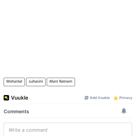
Mohanlal
suhasini
Mani Ratnam