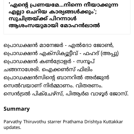
'എന്റെ പ്രണയമേ...നിന്നെ നീയാക്കുന്ന
എല്ലാ ചെറിയ കാര്യങ്ങൾക്കും';
സുചിത്രയ്ക്ക് പിറന്നാൾ
ആശംസയുമായി മോഹൻലാൽ
പ്രൊഡക്ഷൻ മാനേജർ - എൽദോ ജോൺ,
പ്രൊഡക്ഷൻ എക്സിക്യൂട്ടീവ് - ഫഹദ് (അപ്പു)
പ്രൊഡക്ഷൻ കൺട്രോളർ - സനൂപ്
ചങ്ങനാശേരി. ഐക്കൺസ് ഫിലിം
പ്രൊഡക്ഷൻസിന്റെ ബാനറിൽ അർജുൻ
സെൽവയാണ് നിർമ്മാണം. വിതരണം.
സെൻട്രൽ പിക്ചേഴ്സ്, പിആർഒ വാഴൂർ ജോസ്.
Summary
Parvathy Thiruvothu starrer Prathama Drishtya Kuttakkar
updates.