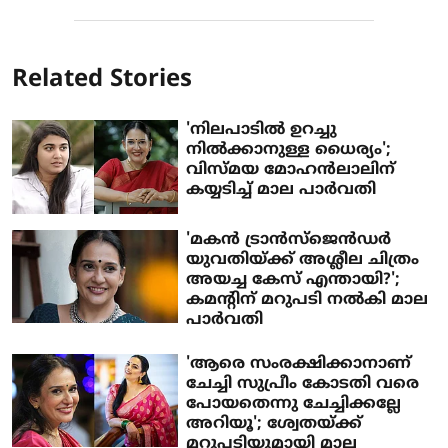
Related Stories
'നിലപാടില്‍ ഉറച്ചു
നില്‍ക്കാനുള്ള ധൈര്യം';
വിസ്മയ മോഹന്‍ലാലിന്
കയ്യടിച്ച് മാല പാര്‍വതി
'മകന്‍ ട്രാന്‍സ്‌ജെന്‍ഡര്‍
യുവതിയ്ക്ക് അശ്ലീല ചിത്രം
അയച്ച കേസ് എന്തായി?';
കമന്റിന് മറുപടി നല്‍കി മാല
പാര്‍വതി
'ആരെ സംരക്ഷിക്കാനാണ്
ചേച്ചി സുപ്രീം കോടതി വരെ
പോയതെന്നു ചേച്ചിക്കല്ലേ
അറിയൂ'; ശ്വേതയ്ക്ക്
മറുപടിയുമായി മാല