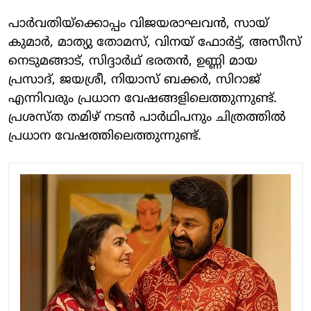
പാർവതിയ്ക്കൊപ്പം വിജയരാഘവൻ, സായ്
കുമാർ, മാത്യു തോമസ്, വിനയ് ഫോർട്ട്, അസീസ്
നെടുമങ്ങാട്, സിദ്ദാർഥ് ഭരതൻ, ഉണ്ണി മായ
പ്രസാദ്, ജയശ്രീ, നിയാസ് ബക്കർ, സിറാജ്
എന്നിവരും പ്രധാന വേഷങ്ങളിലെത്തുന്നുണ്ട്.
പ്രശസ്ത തമിഴ് നടൻ പാർഥിപനും ചിത്രത്തിൽ
പ്രധാന വേഷത്തിലെത്തുന്നുണ്ട്.