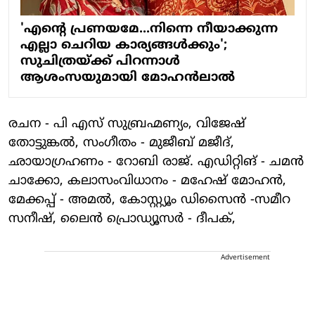
'എന്റെ പ്രണയമേ...നിന്നെ നീയാക്കുന്ന
എല്ലാ ചെറിയ കാര്യങ്ങൾക്കും';
സുചിത്രയ്ക്ക് പിറന്നാൾ
ആശംസയുമായി മോഹൻലാൽ
രചന - പി എസ് സുബ്രഹ്മണ്യം, വിജേഷ്
തോട്ടുങ്കൽ, സംഗീതം - മുജീബ് മജീദ്,
ഛായാഗ്രഹണം - റോബി രാജ്. എഡിറ്റിങ് - ചമൻ
ചാക്കോ, കലാസംവിധാനം - മഹേഷ് മോഹൻ,
മേക്കപ്പ് - അമൽ, കോസ്റ്റ്യൂം ഡിസൈൻ -സമീറ
സനീഷ്, ലൈൻ പ്രൊഡ്യൂസർ - ദീപക്,
Advertisement