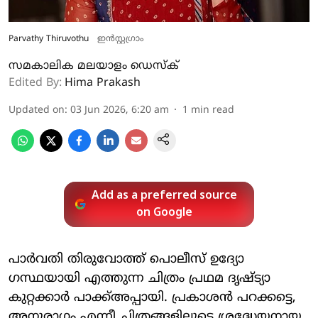
Parvathy Thiruvothu
ഇൻസ്റ്റ​ഗ്രാം
സമകാലിക മലയാളം ഡെസ്ക്
Edited By:
Hima Prakash
Updated on
:
03 Jun 2026, 6:20 am
1
min read
Add as a preferred source
on Google
പാർവതി തിരുവോത്ത് പൊലീസ് ഉദ്യോ​
ഗസ്ഥയായി എത്തുന്ന ചിത്രം പ്രഥമ ദൃഷ്‌ട്യാ
കുറ്റക്കാർ പാക്ക്അപ്പായി. പ്രകാശൻ പറക്കട്ടെ,
അനുരാഗം എന്നീ ചിത്രങ്ങളിലൂടെ ശ്രദ്ധേയനായ