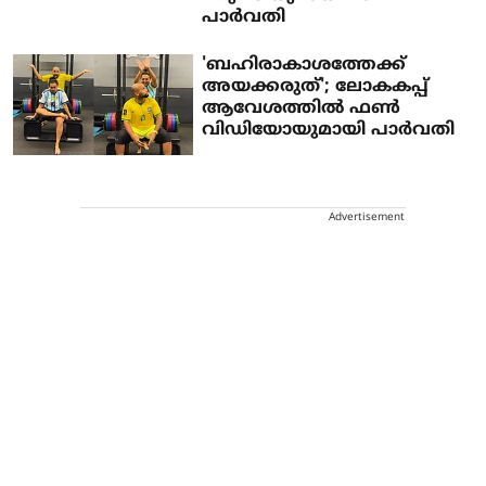
പാര്‍വതി
'ബഹിരാകാശത്തേക്ക്
അയക്കരുത്'; ലോകകപ്പ്
ആവേശത്തിൽ ഫൺ
വിഡിയോയുമായി പാർവതി
Advertisement