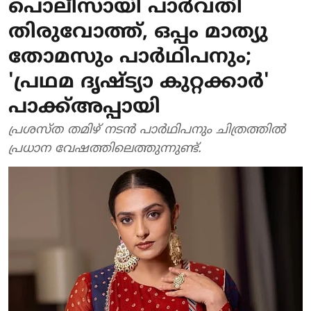
പൊലീസായി പാർവതി
തിരുവോത്ത്, ഒപ്പം മാത്യു
തോമസും പാർഥിപനും;
'പ്രഥമ ദൃഷ്‌ട്യാ കുറ്റക്കാർ'
പാക്ക്അപ്പായി
പ്രശസ്ത തമിഴ് നടൻ പാർഥിപനും ചിത്രത്തിൽ
പ്രധാന വേഷത്തിലെത്തുന്നുണ്ട്.