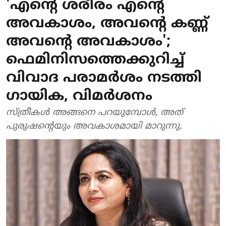
'എന്റെ ശരീരം എന്റെ
അവകാശം, അവന്റെ കണ്ണ്
അവന്റെ അവകാശം';
ഫെമിനിസത്തെക്കുറിച്ച്
വിവാ​ദ പരാമർശം നടത്തി ​
ഗായിക, വിമർശനം
സ്ത്രീകൾ അങ്ങനെ പറയുമ്പോൾ, അത്
പുരുഷന്റെയും അവകാശമായി മാറുന്നു.