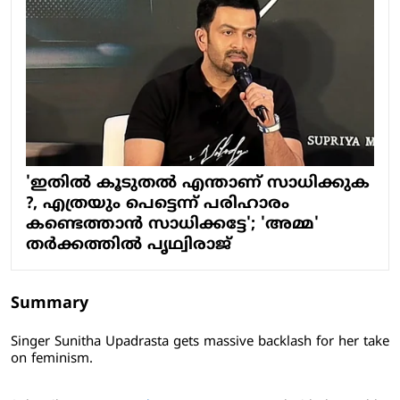
'ഇതിൽ കൂടുതൽ എന്താണ് സാധിക്കുക
?, എത്രയും പെട്ടെന്ന് പരിഹാരം
കണ്ടെത്താൻ സാധിക്കട്ടേ'; 'അമ്മ'
തർക്കത്തിൽ പൃഥ്വിരാജ്
Summary
Singer Sunitha Upadrasta gets massive backlash for her take
on feminism.