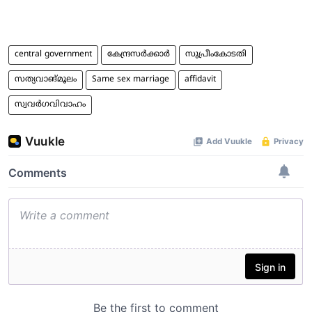
central government
കേന്ദ്രസര്‍ക്കാര്‍
സുപ്രീംകോടതി
സത്യവാങ്മൂലം
Same sex marriage
affidavit
സ്വവര്‍ഗവിവാഹം