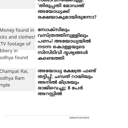
സംഭാവനക്കൊള്ള:
'തിരുപ്പതി മോഡൽ'
അയോധ്യക്ക്
രക്ഷയാകുമായിരുന്നോ?
സോക്‌സിലും
വസ്ത്രത്തിനുള്ളിലും
പണം! അയോധ്യയില്‍
നടന്ന കൊള്ളയുടെ
സിസിടിവി ദൃശ്യങ്ങള്‍
കണ്ടെത്തി
അയോധ്യ ക്ഷേത്ര ഫണ്ട്
തട്ടിപ്പ്: ചമ്പത് റായിയും
അനിൽ മിശ്രയും
രാജിവെച്ചു; 8 പേർ
അറസ്റ്റിൽ
Advertisement