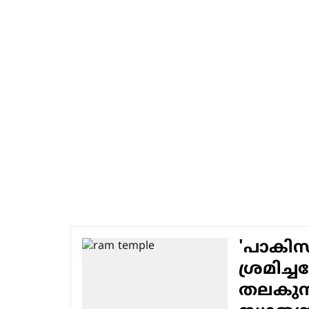
'പാകിസ്
ശ്രമിച്
തലകുനിച