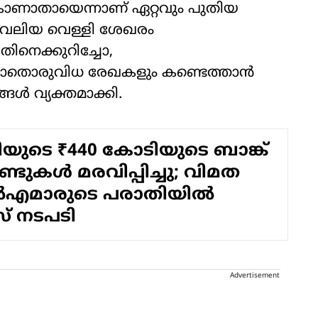
 കാണാതായെന്നാണ് ഏറ്റവും പുതിയ
 വലിയ വെള്ളി ശേഖരം
ചതിനെക്കുറിച്ചോ,
 യാതൊരുവിധ രേഖകളും കണ്ടെത്താൻ
്ങൾ വ്യക്തമാക്കി.
യുടെ ₹440 കോടിയുടെ ബാങ്ക്
്ടുകൾ മരവിപ്പിച്ചു; വിമത
മാരുടെ പരാതിയിൽ
് നടപടി
Advertisement