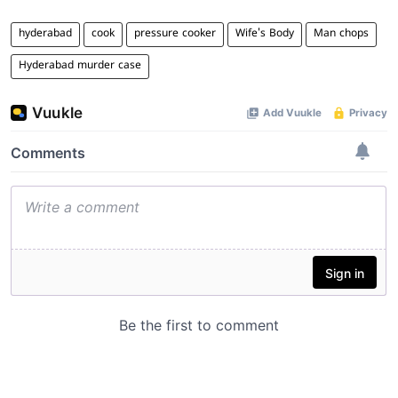
hyderabad
cook
pressure cooker
Wife's Body
Man chops
Hyderabad murder case