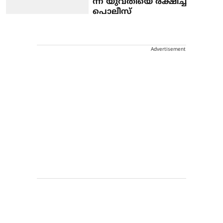
ന്ന യുവതിയെ രക്ഷിച്ച്
പൊലീസ്
Advertisement