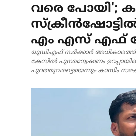
വരെ പോയി'; 
സ്‌ക്രീൻഷോട്ടി
എം എസ് എഫ് 
യുഡിഎഫ് സർക്കാർ അധികാരത്തില
കേസിൽ പുനരന്വേഷണം ഉറപ്പായിരുന്
പുറത്തുവരട്ടെയെന്നും കാസിം സ