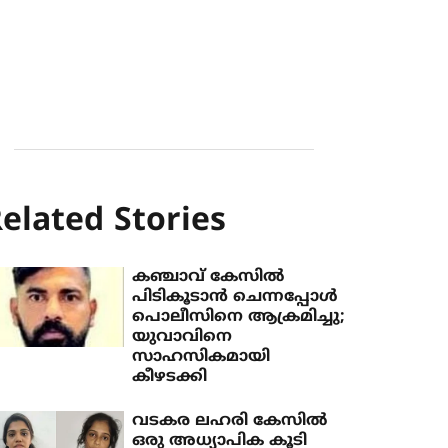
elated Stories
കഞ്ചാവ് കേസിൽ
പിടികൂടാൻ ചെന്നപ്പോൾ
പൊലീസിനെ ആക്രമിച്ചു;
യുവാവിനെ
സാഹസികമായി
കീഴടക്കി
വടകര ലഹരി കേസിൽ
ഒരു അധ്യാപിക കൂടി