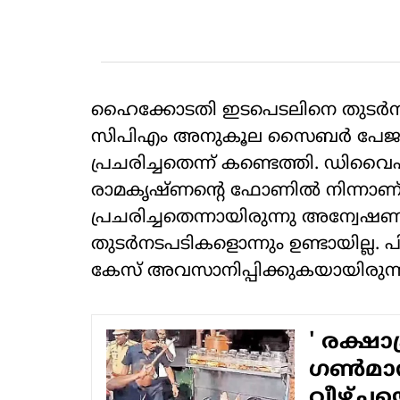
ഹൈക്കോടതി ഇടപെടലിനെ തുടർന്ന
സിപിഎം അനുകൂല സൈബർ പേജുകളി
പ്രചരിച്ചതെന്ന് കണ്ടെത്തി. ഡ
രാമകൃഷ്ണന്റെ ഫോണിൽ നിന്നാണ് സ്
പ്രചരിച്ചതെന്നായിരുന്നു അന്വ
തുടർനടപടികളൊന്നും ഉണ്ടായില്ല. പിന്
കേസ് അവസാനിപ്പിക്കുകയായിരുന്ന
' രക്ഷാ
ഗൺമാൻ
വീഴ്ചയ