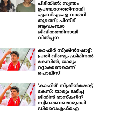
പിടിയിൽ; സ്വന്തം
ഉപയോഗത്തിനായി
എംഡിഎംഎ വാങ്ങി
തുടങ്ങി; പിന്നീട്
ആഡംബര
ജീവിതത്തിനായി
വിൽപ്പന
കാഫിർ സ്‌ക്രീൻഷോട്ട്:
പ്രതി വീണ്ടും ക്രിമിനൽ
കേസിൽ, ജാമ്യം
റദ്ദാക്കണമെന്ന്
പൊലീസ്
'കാഫിർ' സ്‌ക്രീൻഷോട്ട്
കേസ്: ജാമ്യം ലഭിച്ച
ജിതിൻ ഭാസ്‌കറിന്
സ്വീകരണമൊരുക്കി
ഡിവൈഎഫ്ഐ