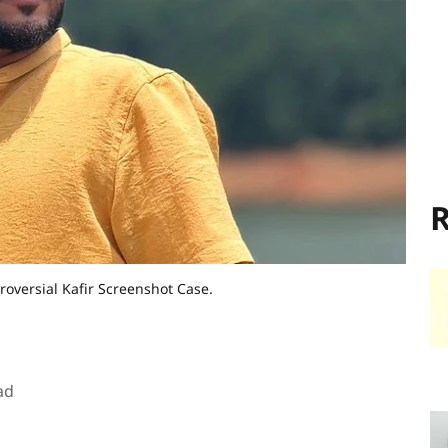
R
oversial Kafir Screenshot Case.
ad