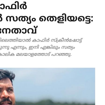
കാഫിർ
ൽ സത്യം തെളിയട്ടെ:
നേതാവ്
െത്തിയാൽ കാഫിർ സ്‌ക്രീൻഷോട്ട്
നു എന്നും, ഇനി എങ്കിലും സത്യം
മകാലിക മലയാളത്തോട് പറഞ്ഞു.