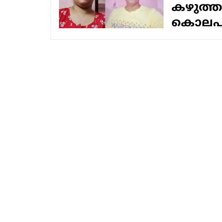
കഴുത്തറ
കൊലപാത