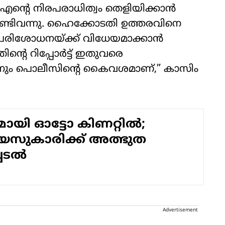
ു. എന്റെ നിരപരാധിത്വം തെളിയിക്കാൻ
്ടിവന്നു. ഹൈക്കോടതി ഉത്തരവിനെ
രിശോധനയ്ക്ക് വിധേയമാക്കാൻ
്റെ റിപ്പോർട്ട് ഇതുവരെ
ൺ ഇന്നും പൊലീസിന്റെ കൈവശമാണ്,” കാസിം
ുമായി ഓട്ടോ കിണറ്റില്‍;
യസുകാരിക്ക് അത്ഭുത
െടല്‍
Advertisement