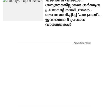
'ജെൻസി വിജയം', ​
ഗത്യന്തരമില്ലാതെ ധർമേന്ദ്ര
പ്രധാന്റെ രാജി, സമരം
അവസാനിപ്പിച്ച് 'പാറ്റകൾ'...
ഇന്നത്തെ 5 പ്രധാന
വാർത്തകൾ
Advertisement