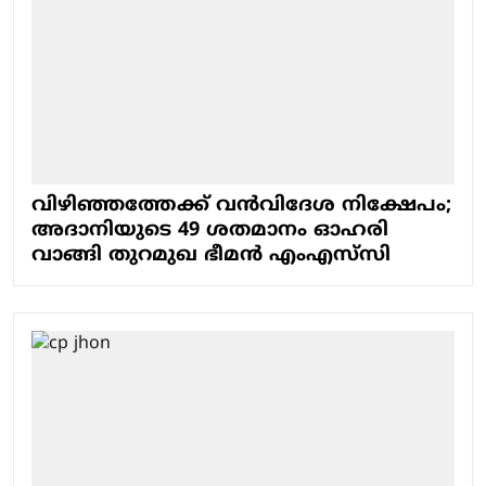
വിഴിഞ്ഞത്തേക്ക് വന്‍വിദേശ നിക്ഷേപം;
അദാനിയുടെ 49 ശതമാനം ഓഹരി
വാങ്ങി തുറമുഖ ഭീമന്‍ എംഎസ്‌സി