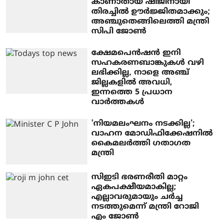
കാണാതായ ഷിജിനായി
തിരച്ചില്‍ ഊര്‍ജ്ജിതമാക്കും;
അഞ്ചുതെങ്ങിലെത്തി മന്ത്രി
സിപി ജോണ്‍
ക്ഷേമപെന്‍ഷന്‍ ഇനി
സഹകരണബാങ്കുകള്‍ വഴി
ലഭിക്കില്ല, നാളെ അഞ്ച്
ജില്ലകളില്‍ അവധി,
ഇന്നത്തെ 5 പ്രധാന
വാര്‍ത്തകള്‍
'നിയമലംഘനം നടക്കില്ല';
വാഹന മോഡിഫിക്കേഷനിൽ
കൈമലർത്തി ഗതാഗത
മന്ത്രി
സിഇടി ഭരണരീതി മാറ്റം
ഏകപക്ഷീയമാകില്ല;
എല്ലാവരുമായും ചര്‍ച്ച
നടത്തുമെന്ന് മന്ത്രി റോജി
എം ജോണ്‍