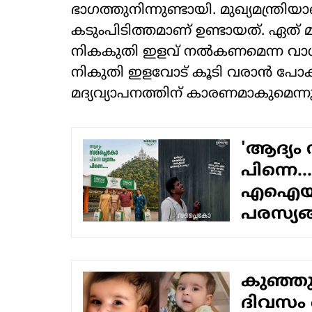
ഭാഗത്തുനിന്നുണ്ടായി. മുഖ്യമന്ത്രി
കടുംപിടിത്തമാണ് ഉണ്ടായത്. ഏത് മാര
നികകുതി ഇളവ് നല്‍കണമെന്ന വാശ
നികുതി ഇളവോട് കൂടി വരാന്‍ പോക
മദ്യവ്യാപനത്തിന് കാരണമാകുമെന്
'ആദ്യം
പിന്നെ..
എഐയും
പരസ്യ
കുഞ്ഞു 
ദിവസം ക