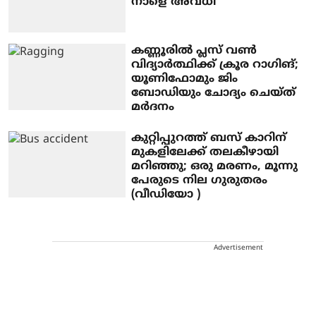
നാളെ അവധി
കണ്ണൂരിൽ പ്ലസ് വൺ
വിദ്യാർത്ഥിക്ക് ക്രൂര റാഗിങ്;
യൂണിഫോമും ജിം
ബോഡിയും ചോദ്യം ചെയ്ത്
മർദനം
കുറ്റിപ്പുറത്ത് ബസ് കാറിന്
മുകളിലേക്ക് തലകീഴായി
മറിഞ്ഞു; ഒരു മരണം, മൂന്നു
പേരുടെ നില ഗുരുതരം
(വീഡിയോ )
Advertisement