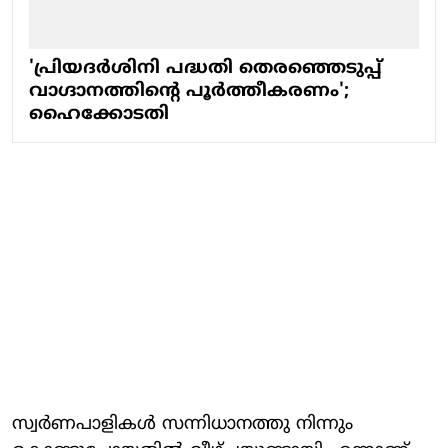
'പ്രിയദർശിനി പദ്ധതി തെരഞ്ഞെടുപ്പ്
വാഗ്ദാനത്തിന്റെ പൂർത്തീകരണം';
ഹൈക്കോടതി
സ്വര്‍ണപാളികള്‍ സന്നിധാനത്തു നിന്നും