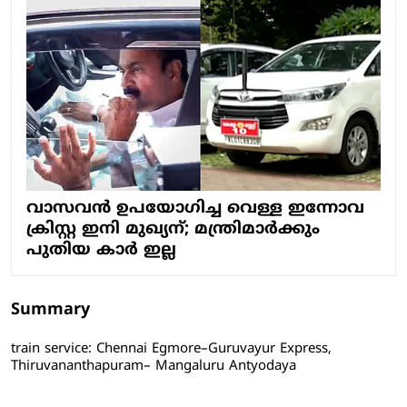
വാസവൻ ഉപയോ​ഗിച്ച വെള്ള ഇന്നോവ
ക്രിസ്റ്റ ഇനി മുഖ്യന്; മന്ത്രിമാർക്കും
പുതിയ കാർ ഇല്ല
Summary
train service: Chennai Egmore–Guruvayur Express,
Thiruvananthapuram– Mangaluru Antyodaya