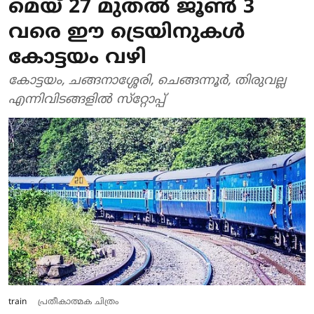
മെയ് 27 മുതല്‍ ജൂണ്‍ 3
വരെ ഈ ട്രെയിനുകള്‍
കോട്ടയം വഴി
കോട്ടയം, ചങ്ങനാശ്ശേരി, ചെങ്ങന്നൂര്‍, തിരുവല്ല
എന്നിവിടങ്ങളില്‍ സ്‌റ്റോപ്പ്
train
പ്രതീകാത്മക ചിത്രം