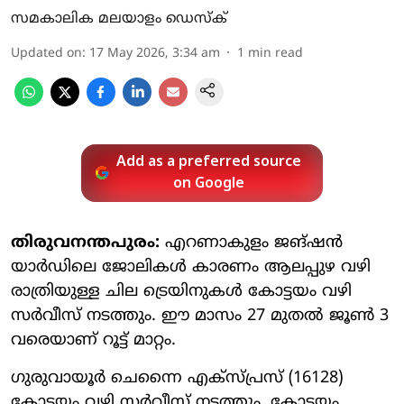
സമകാലിക മലയാളം ഡെസ്ക്
Updated on
:
17 May 2026, 3:34 am
1
min read
Add as a preferred source
on Google
തിരുവനന്തപുരം:
എറണാകുളം ജങ്ഷന്‍
യാര്‍ഡിലെ ജോലികള്‍ കാരണം ആലപ്പുഴ വഴി
രാത്രിയുള്ള ചില ട്രെയിനുകള്‍ കോട്ടയം വഴി
സര്‍വീസ് നടത്തും. ഈ മാസം 27 മുതല്‍ ജൂണ്‍ 3
വരെയാണ് റൂട്ട് മാറ്റം.
ഗുരുവായൂര്‍ ചെന്നൈ എക്‌സ്പ്രസ് (16128)
കോട്ടയം വഴി സര്‍വീസ് നടത്തും. കോട്ടയം,