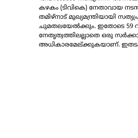
കഴകം (ടിവികെ) നേതാവായ നടൻ 
തമിഴ്നാട് മുഖ്യമന്ത്രിയായി സത്യപ്
ചുമതലയേൽക്കും. ഇതോടെ 59 വ
നേതൃത്വത്തിലല്ലാതെ ഒരു സർക്കാ
അധികാരമേല്ക്കുകയാണ്. ഇതടക