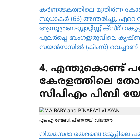
കര്‍ണാടകത്തിലെ മുതിര്‍ന്ന കോണ
സുധാകര്‍ (66) അന്തരിച്ചു. ഏറെ
ആസൂത്രണ-സ്റ്റാറ്റിസ്റ്റിക്‌സ്് വ
പുലര്‍ച്ചെ ബംഗളൂരുവിലെ കൃഷ്ണ ഇന്‍
സയന്‍സസില്‍ (കിംസ്) വെച്ചാണ് മ
4. എന്തുകൊണ്ട് പര
കേരളത്തിലെ തോല
സിപിഎം പിബി യോ
എം എ ബേബി, പിണറായി വിജയൻ
നിയമസഭാ തെരഞ്ഞെടുപ്പിലെ പ