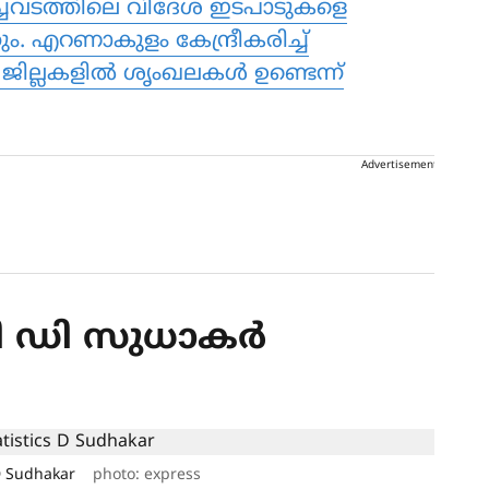
്ചവടത്തിലെ വിദേശ ഇടപാടുകളെ
ം. എറണാകുളം കേന്ദ്രീകരിച്ച്
 ജില്ലകളില്‍ ശൃംഖലകള്‍ ഉണ്ടെന്ന്
Advertisement
രി ഡി സുധാകര്‍
 D Sudhakar
photo: express