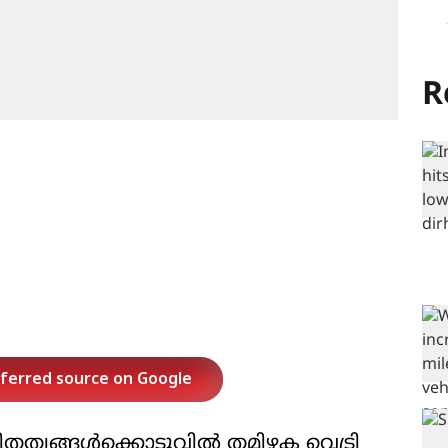
R
eferred source on Google
ിതത്വങ്ങൾക്കൊടുവിൽ തമിഴക വെട്രി