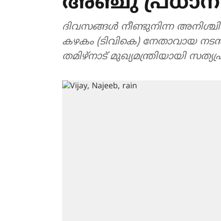
അഞ്ചു പ്രധാ
ദിവസങ്ങൾ നീണ്ടുനിന്ന അനിശ്ച
കഴകം (ടിവികെ) നേതാവായ നടൻ 
തമിഴ്നാട് മുഖ്യമന്ത്രിയായി സത്യ