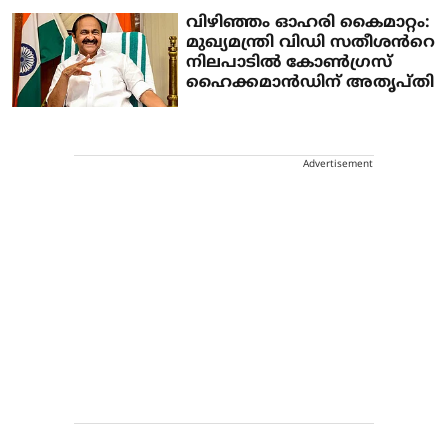
വിഴിഞ്ഞം ഓഹരി കൈമാറ്റം:
മുഖ്യമന്ത്രി വിഡി സതീശൻറെ
നിലപാടിൽ കോൺഗ്രസ്
ഹൈക്കമാൻഡിന് അതൃപ്തി
Advertisement