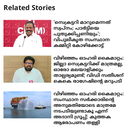
Related Stories
'സെക്രട്ടറി മാറുമെന്നത്
സ്വപ്‌നം; പാര്‍ട്ടിയെ
പുതുക്കിപ്പണിയും';
വിപുലീകൃത സംസ്ഥാന
കമ്മിറ്റി കോഴിക്കോട്ട്
വിഴിഞ്ഞം ഓഹരി കൈമാറ്റം:
ജില്ലാ സെക്രട്ടറിക്ക് മാത്രമല്ല,
ഓരോ മലയാളിക്കും
താല്പര്യമുണ്ട്; വിഡി സതീശന്
കെകെ രാഗേഷിന്റെ മറുപടി
വിഴിഞ്ഞം ഓഹരി കൈമാറ്റം:
സംസ്ഥാന സർക്കാരിന്റെ
അനുമതിയോടെ മാത്രമേ
നടപടിയുണ്ടാകൂ എന്ന്
അദാനി ഗ്രൂപ്പ്; കുത്തക
ആരോപണം തള്ളി