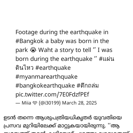
Footage during the earthquake in
#Bangkok
a baby was born in the
park 😭 Waht a story to tell ‘’ I was
born during the earthquake ‘’
#แผ่น
ดินไหว
#earthquake
#myanmarearthquake
#bangkokearthquake
#ตึกถล่ม
pic.twitter.com/7E0FdzfPEf
— Miia 🩵 (@i30199)
March 28, 2025
ഉടന്‍ തന്നെ ആശുപത്രിയധികൃതര്‍ യുവതിയെ
പ്രസവ മുറിയിലേക്ക് മാറ്റുകയായിരുന്നു. ''ആ