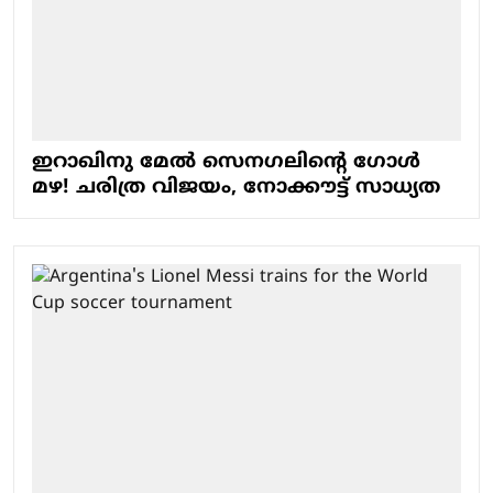
ഇറാഖിനു മേല്‍ സെനഗലിന്റെ ഗോള്‍
മഴ! ചരിത്ര വിജയം, നോക്കൗട്ട് സാധ്യത