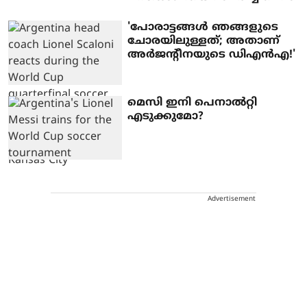
'പോരാട്ടങ്ങൾ ഞങ്ങളുടെ
ചോരയിലുള്ളത്; അതാണ്
അർജന്റീനയുടെ ഡിഎൻഎ!'
മെസി ഇനി പെനാൽറ്റി
എടുക്കുമോ?
Advertisement