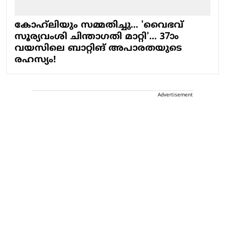
കോഹ്‍ലിയും സമ്മതിച്ചു... 'വൈഭവ്
സൂര്യവംശി ചിന്താ​ഗതി മാറ്റി'... 37ാം
വയസിലെ ബാറ്റിങ് അപാരതയുടെ
രഹസ്യം!
Advertisement