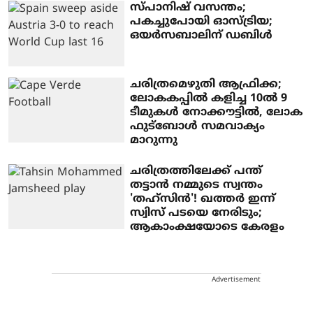
സ്പാനിഷ് വസന്തം;
പകച്ചുപോയി ഓസ്ട്രിയ;
ഒയര്‍സബാലിന് ഡബിള്‍
ചരിത്രമെഴുതി ആഫ്രിക്ക;
ലോകകപ്പില്‍ കളിച്ച 10ല്‍ 9
ടീമുകള്‍ നോക്കൗട്ടില്‍, ലോക
ഫുട്‌ബോള്‍ സമവാക്യം
മാറുന്നു
ചരിത്രത്തിലേക്ക് പന്ത്
തട്ടാൻ നമ്മുടെ സ്വന്തം
'തഹ്സിൻ'! ഖത്തർ ഇന്ന്
സ്വിസ് പടയെ നേരിടും;
ആകാംക്ഷയോടെ കേരളം
Advertisement