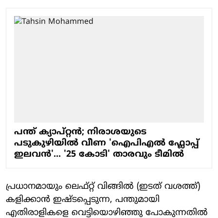
പന്ത് ക്യാപ്റ്റൻ; നിരാശയുടെ
പടുകുഴിയിൽ വീണ 'ഐപിഎൽ ഫ്ലോപ്പ്
ഇലവൻ'... '25 കോടി' താരവും ടീമിൽ
പ്രധാനമായും ലെഫ്റ്റ് വിങ്ങില്‍ (ഇടത് വശത്ത്)
കളിക്കാന്‍ ഇഷ്ടപ്പെടുന്ന, പന്തുമായി
എതിരാളികളെ വെട്ടിയൊഴിഞ്ഞു പോകുന്നതില്‍