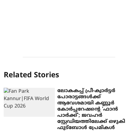
Related Stories
ലോകകപ്പ് പ്രീ-ക്വാർട്ടർ
പോരാട്ടങ്ങൾക്ക്
ആവേശമായി കണ്ണൂർ
കോർപ്പറേഷന്റെ 'ഫാൻ
പാർക്ക്'; ജവഹർ
സ്റ്റേഡിയത്തിലേക്ക് ഒഴുകി
ഫുട്ബോൾ പ്രേമികൾ