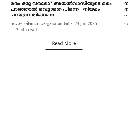
മരം ഒരു വരമോ? അയല്‍വാസിയുടെ മരം
ന
ചാഞ്ഞാല്‍ വെട്ടാതെ പിന്നെ ! നിയമം
ന
പറയുന്നതിങ്ങനെ
പ
സമകാലിക മലയാളം ഡെസ്ക്
23 Jun 2026
സ
2
min read
Read More