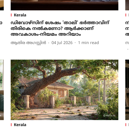
Kerala
ോ
ഡിവോഴ്‌സിന് ശേഷം 'താലി' ഭര്‍ത്താവിന്
ന
തിരികെ നല്‍കണോ? ആര്‍ക്കാണ്
ന
അവകാശം-നിയമം അറിയാം
അ
ആതിര അഗസ്റ്റിന്‍
04 Jul 2026
1
min read
സ
Kerala