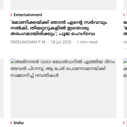
Entertainment
'മോണിക്കയ്ക്ക് ഞാൻ എന്റെ സർവവും
ല
നൽകി, തിയറ്ററുകളിൽ ഇതൊരു
'
തരംഗമായിരിക്കും'; പൂജ ഹെഗ്ഡെ
അ
SREELAKSHMI P M
18 Jul 2025
1
min read
സ
India