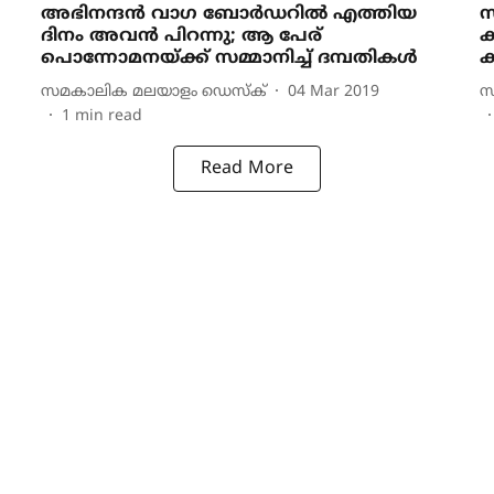
അഭിനന്ദൻ വാ​ഗ ബോർഡറിൽ എത്തിയ
സ
ദിനം അവൻ പിറന്നു; ആ പേര്
ക
പൊന്നോമനയ്ക്ക് സമ്മാനിച്ച് ദമ്പതികൾ
ക
സമകാലിക മലയാളം ഡെസ്ക്
04 Mar 2019
സ
1
min read
Read More