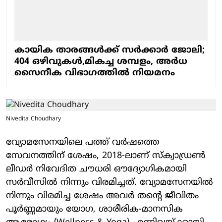
കായിക താരങ്ങൾക്ക് സർക്കാർ ജോലി;
404 ഒഴിവുകൾ,മികച്ച ശമ്പളം, അർധ
സൈനീക വിഭാഗത്തിൽ നിയമനം
Nivedita Choudhary
വ്യോമസേനയിലെ പത്ത് വർഷത്തെ
സേവനത്തിന് ശേഷം, 2018-ലാണ് സ്ക്വാഡ്രൺ
ലീഡർ നിവേദിത ചൗധരി ഔദ്യോഗികമായി
സർവീസിൽ നിന്നും വിരമിച്ചത്. വ്യോമസേനയിൽ
നിന്നും വിരമിച്ച ശേഷം അവർ തന്റെ ജീവിതം
പൂർണ്ണമായും യോഗ, ശാരീരിക-മാനസിക