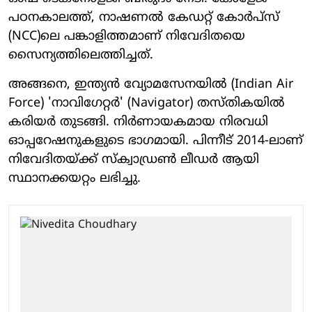
പഠനകാലത്ത്, നാഷണൽ കേഡറ്റ് കോർപ്സ്
(NCC)ലെ പങ്കാളിത്തമാണ് നിവേദിതയെ
സൈന്യത്തിലെത്തിച്ചത്.
അങ്ങനെ, ഇന്ത്യൻ വ്യോമസേനയിൽ (Indian Air
Force) 'നാവിഗേറ്റർ' (Navigator) തസ്തികയിൽ
കരിയർ തുടങ്ങി. നിർണായകമായ നിരവധി
ഓപ്പറേഷനുകളുടെ ഭാഗമായി. പിന്നീട് 2014-ലാണ്
നിവേദിതയ്ക്ക് സ്ക്വാഡ്രൺ ലീഡർ ആയി
സ്ഥാനക്കയറ്റം ലഭിച്ചു.