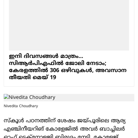
ഇനി ദിവസങ്ങൾ മാത്രം...
സിആർപിഎഫിൽ ജോലി നേടാം;
കേരളത്തിൽ 306 ഒഴിവുകൾ, അവസാന
തീയതി മെയ് 19
Nivedita Choudhary
സ്കൂൾ പഠനത്തിന് ശേഷം ജയ്പൂരിലെ ആര്യ
എഞ്ചിനീയറിങ് കോളേജിൽ അവർ ബാച്ചിലർ
ഓഫ് ടെക്നോളജി ബിരുദം നേടി. കോളേജ്