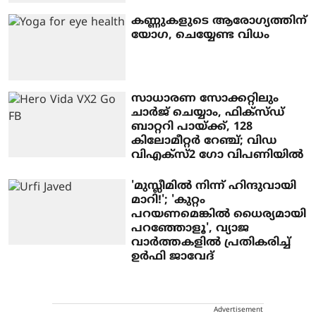
കണ്ണുകളുടെ ആരോഗ്യത്തിന്
യോഗ, ചെയ്യേണ്ട വിധം
സാധാരണ സോക്കറ്റിലും
ചാര്‍ജ് ചെയ്യാം, ഫിക്‌സ്ഡ്
ബാറ്ററി പായ്ക്ക്, 128
കിലോമീറ്റര്‍ റേഞ്ച്; വിഡ
വിഎക്‌സ്2 ഗോ വിപണിയില്‍
'മുസ്ലീമിൽ നിന്ന് ഹിന്ദുവായി
മാറി!'; 'കുറ്റം
പറയണമെങ്കിൽ ധൈര്യമായി
പറഞ്ഞോളൂ', വ്യാജ
വാർത്തകളിൽ പ്രതികരിച്ച്
ഉർഫി ജാവേദ്
Advertisement