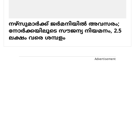
നഴ്സുമാർക്ക് ജർമനിയിൽ അവസരം;
നോർക്കയിലൂടെ സൗജന്യ നിയമനം, 2.5
ലക്ഷം വരെ ശമ്പളം
Advertisement