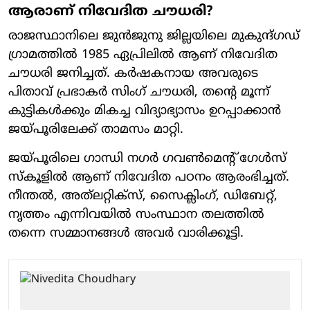
ആരാണ് നിവേദിത ചൗധരി?
രാജസ്ഥാനിലെ ജുൻജുനു ജില്ലയിലെ മുകുന്ദ്ഗഡ്
ഗ്രാമത്തിൽ 1985 ഏപ്രിലിൽ ആണ് നിവേദിത
ചൗധരി ജനിച്ചത്. കർഷകനായ അവരുടെ
പിതാവ് പ്രഭാകർ സിംഗ് ചൗധരി, തന്റെ മൂന്ന്
കുട്ടികൾക്കും മികച്ച വിദ്യാഭ്യാസം ഉറപ്പാക്കാൻ
ജയ്പൂരിലേക്ക് താമസം മാറ്റി.
ജയ്പൂരിലെ ഗാന്ധി നഗർ ഗവൺമെന്റ് ഗേൾസ്
സ്കൂളിൽ ആണ് നിവേദിത പഠനം ആരംഭിച്ചത്.
നീന്തൽ, അത്‌ലറ്റിക്സ്, സൈക്ലിംഗ്, ഡിബേറ്റ്,
നൃത്തം എന്നിവയിൽ സംസ്ഥാന തലത്തിൽ
തന്നെ സമ്മാനങ്ങൾ അവർ വാരിക്കൂട്ടി.