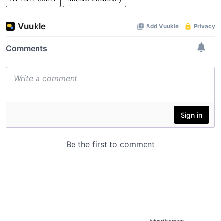
Air Force Officer
Nivedita Choudhary