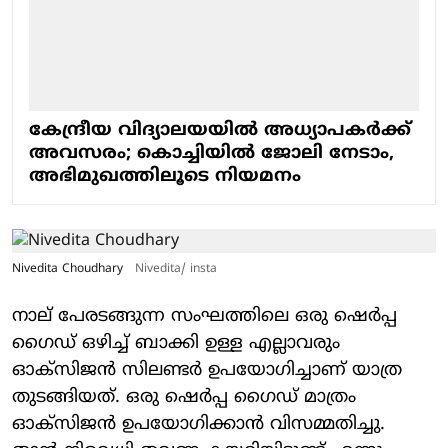
കേന്ദ്രീയ വിദ്യാലയയിൽ അധ്യാപകർക്ക്
അവസരം; കൊച്ചിയിൽ ജോലി നേടാം,
അഭിമുഖത്തിലൂടെ നിയമനം
Nivedita Choudhary
Nivedita/ insta
നാല് പേരടങ്ങുന്ന സംഘത്തിലെ ഒരു ഷെർപ്പ
ഗൈഡ് ഒഴിച്ച് ബാക്കി ഉള്ള എല്ലാവരും
ഓക്സിജൻ സിലണ്ടർ ഉപയോഗിച്ചാണ് യാത്ര
തുടങ്ങിയത്. ഒരു ഷെർപ്പ ഗൈഡ് മാത്രം
ഓക്സിജൻ ഉപയോഗിക്കാൻ വിസമ്മതിച്ചു.