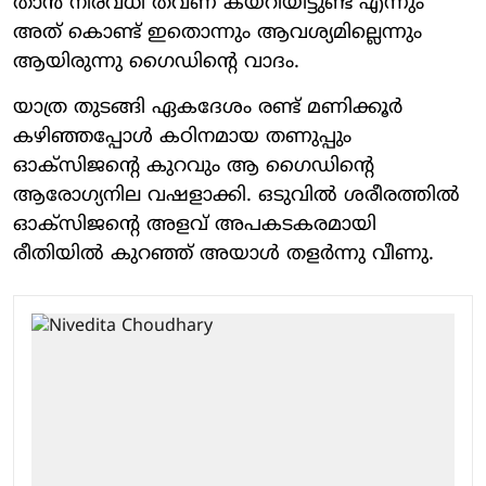
താൻ നിരവധി തവണ കയറിയിട്ടുണ്ട് എന്നും
അത് കൊണ്ട് ഇതൊന്നും ആവശ്യമില്ലെന്നും
ആയിരുന്നു ഗൈഡിന്റെ വാദം.
യാത്ര തുടങ്ങി ഏകദേശം രണ്ട് മണിക്കൂർ
കഴിഞ്ഞപ്പോൾ കഠിനമായ തണുപ്പും
ഓക്സിജന്റെ കുറവും ആ ഗൈഡിന്റെ
ആരോഗ്യനില വഷളാക്കി. ഒടുവിൽ ശരീരത്തിൽ
ഓക്സിജൻ്റെ അളവ് അപകടകരമായി
രീതിയിൽ കുറഞ്ഞ് അയാൾ തളർന്നു വീണു.