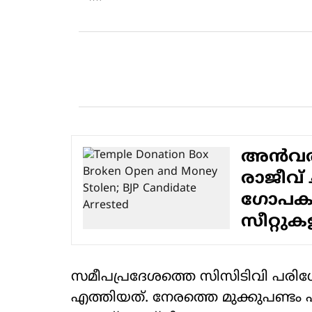
അന്‍വര്‍
രാജീവ് 
ഗോപകുമാ
സീറ്റുകള
സമീപപ്രദേശത്തെ സിസിടിവി പരിശോ
എത്തിയത്. നേരത്തെ മുക്കുപണ്ട