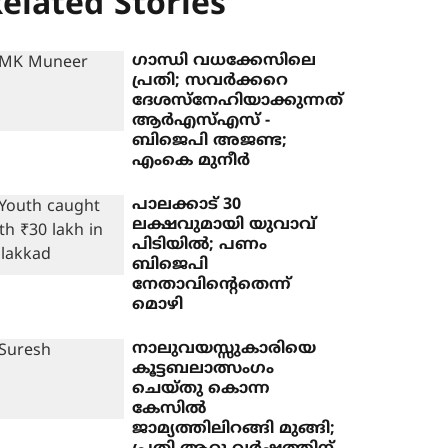
elated Stories
ഗാന്ധി വധക്കേസിലെ
പ്രതി; സവര്‍ക്കറെ
ദേശസ്നേഹിയാക്കുന്നത്
ആര്‍എസ്എസ് -
ബിജെപി അജണ്ട;
എംകെ മുനീര്‍
പാലക്കാട് 30
ലക്ഷവുമായി യുവാവ്
പിടിയില്‍; പണം
ബിജെപി
നേതാവിന്റെതെന്ന്
മൊഴി
നാലുവയസ്സുകാരിയെ
കൂട്ടബലാത്സംഗം
ചെയ്തു കൊന്ന
കേസില്‍
ജാമ്യത്തിലിറങ്ങി മുങ്ങി;