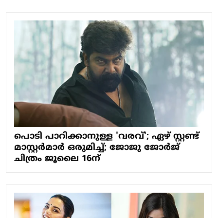
പൊടി പാറിക്കാനുള്ള 'വരവ്'; ഏഴ് സ്റ്റണ്ട്
മാസ്റ്റർമാർ ഒരുമിച്ച്; ജോജു ജോർജ്
ചിത്രം ജൂലൈ 16ന്