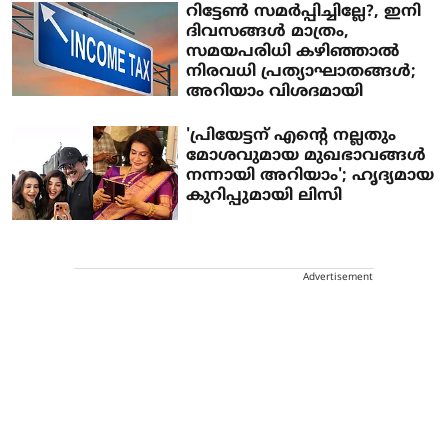
റിട്ടേണ്‍ സമര്‍പ്പിച്ചില്ലേ?, ഇനി
ദിവസങ്ങള്‍ മാത്രം,
സമയപരിധി കഴിഞ്ഞാല്‍
നിരവധി പ്രത്യാഘാതങ്ങള്‍;
അറിയാം വിശദമായി
'പ്രിയേട്ടന് എ‌ന്റെ നല്ലതും
മോശവുമായ മുഖഭാവങ്ങൾ
നന്നായി അറിയാം'; ഹൃദ്യമായ
കുറിപ്പുമായി ലിസി
Advertisement