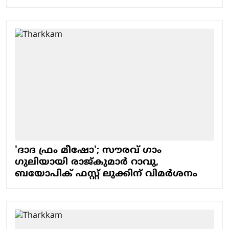
'ദാദ ഫ്രം മീഷോ'; ​സൗരവ് ​ഗാം​
ഗുലിയായി രാജ്കുമാർ റാവു,
ബയോപിക് ഫസ്റ്റ് ലുക്കിന് വിമർശനം