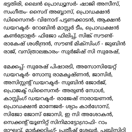
ഭട്ടതിരി, ലൈൻ പ്രൊഡ്യൂസർ- ഷാജി അസീസ്,
സംഗീതം- സൈദ് അബ്ബാസ്, പ്രൊഡക്ഷൻ
ഡിസൈനർ- വിനോദ് പട്ടണക്കാടൻ, ആക്ഷൻ
ഡയറക്ടർ- റോബിൻ മാസ്റ്റർ ടീം, പ്രൊഡക്ഷൻ
കൺട്രോളർ- ഫിജോ ഫിലിപ്പ്, സിങ്ക് സൗണ്ട്-
രാകേഷ് ശശീന്ദ്രൻ, സൗണ്ട് മിക്സിംഗ് - ജുബിൻ
രാജ്, വസ്ത്രാലങ്കാരം- സുർജിഷ് സി സുരേഷ്,
മേക്കപ്പ്- സുരേഷ് പിഷാരടി, അസോസിയേറ്റ്
ഡയറക്ടർ- സോനു രാമകൃഷ്ണൻ, ജാസിർ,
അസിസ്റ്റന്റ് ഡയറക്ടർ- സുബിൻ ജോർജ്,
പ്രൊജക്ട് ഡിസൈനർ- അരുൺ സോൾ,
കാസ്റ്റിംഗ് ഡയറക്ടർ- രാജേഷ് നാരായണൻ,
പ്രൊഡക്ഷൻ മാനേജർ- ശ്യാം കാർഗോസ്,
സിജോ ജോസ് ജോസി, ഇ സി അശോകൻ,
സെക്കൻ്റ് യൂണിറ്റ് സിനിമാട്ടോഗ്രാഫി- റാം
രാഘവ്, മാർക്കറ്റിംഗ്- പ്രതീഷ് ശേഖർ, പബ്ലിസിറ്റി