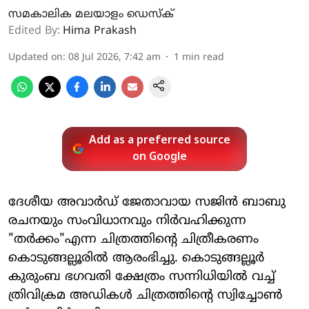
സമകാലിക മലയാളം ഡെസ്ക്
Edited By:
Hima Prakash
Updated on
:
08 Jul 2026, 7:42 am
1
min read
Add as a preferred source
on Google
ദേശീയ അവാർഡ് ജേതാവായ സജിൻ ബാബു
രചനയും സംവിധാനവും നിർവഹിക്കുന്ന
"തർക്കം"എന്ന ചിത്രത്തിന്റെ ചിത്രീകരണം
കൊടുങ്ങല്ലൂരിൽ ആരംഭിച്ചു. കൊടുങ്ങല്ലൂർ
കുരുംബ ഭഗവതി ക്ഷേത്രം സന്നിധിയിൽ വച്ച്
ത്രിവിക്രമ അഡികൾ ചിത്രത്തിന്റെ സ്വിച്ചോൺ