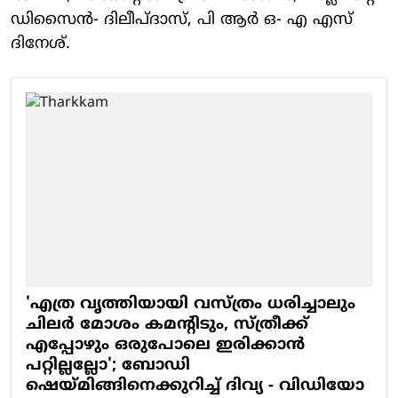
ഡിസൈൻ- ദിലീപ്ദാസ്, പി ആർ ഒ- എ എസ്
ദിനേശ്.
'എത്ര വൃത്തിയായി വസ്ത്രം ധരിച്ചാലും
ചിലർ മോശം കമന്റിടും, സ്ത്രീക്ക്
എപ്പോഴും ഒരുപോലെ ഇരിക്കാൻ
പറ്റില്ലല്ലോ'; ബോഡി
ഷെയ്മിങ്ങിനെക്കുറിച്ച് ദിവ്യ - വിഡിയോ