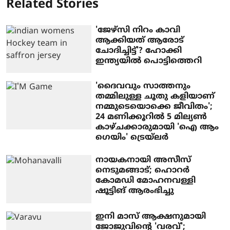
Related Stories
'ജേഴ്സി നിറം കാവി
ആക്കിയത് ആരോട്
ചോദിച്ചിട്ട്'? ഹോക്കി
ഇന്ത്യയിൽ പൊട്ടിത്തെറി
'ദൈവവും സാത്തനും
തമ്മിലുള്ള ചൂതു കളിയാണ്
നമ്മുടെയൊക്കെ ജീവിതം';
24 മണിക്കൂറിൽ 5 മില്യൺ
കാഴ്ചക്കാരുമായി 'ഐ ആം
ഗെയിം' ട്രെയ്‌ലർ
നായകനായി അസീസ്
നെടുമങ്ങാട്; ഹൊറർ
കോമഡി മോഹനവള്ളി
ഷൂട്ടിങ് ആരംഭിച്ചു
ഇനി മാസ് ആക്ഷനുമായി
ജോജുവിന്റെ 'വരവ്';