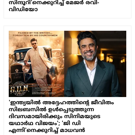
സിന്ദൂറി'നെക്കുറിച്ച് മേജർ രവി-
വിഡിയോ
'ഇന്ത്യയിൽ അദ്ദേഹത്തിന്റെ ജീവിതം
സിലബസിൽ ഉൾപ്പെടുത്തുന്ന
ദിവസമായിരിക്കും സിനിമയുടെ
യഥാർഥ വിജയം'; 'ജി ഡി
എന്നി'നെക്കുറിച്ച് മാധവൻ