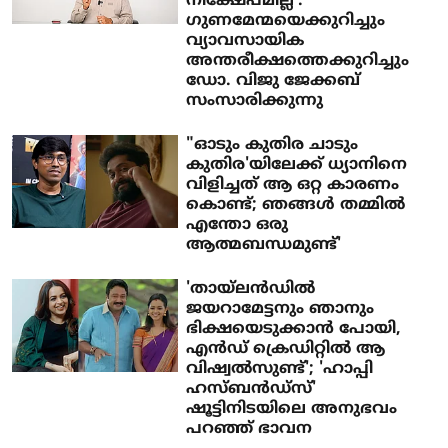
നിക്ഷേപമില്ല':
ഗുണമേന്മയെക്കുറിച്ചും
വ്യാവസായിക
അന്തരീക്ഷത്തെക്കുറിച്ചും
ഡോ. വിജു ജേക്കബ്
സംസാരിക്കുന്നു
"ഓടും കുതിര ചാടും
കുതിര'യിലേക്ക് ധ്യാനിനെ
വിളിച്ചത് ആ ഒറ്റ കാരണം
കൊണ്ട്; ഞങ്ങൾ തമ്മിൽ
എന്തോ ഒരു
ആത്മബന്ധമുണ്ട്'
'തായ്‌ലൻഡിൽ
ജയറാമേട്ടനും ഞാനും
ഭിക്ഷയെടുക്കാൻ പോയി,
എൻഡ് ക്രെഡിറ്റിൽ ആ
വിഷ്വൽസുണ്ട്'; 'ഹാപ്പി
ഹസ്ബൻഡ്സ്'
ഷൂട്ടിനിടയിലെ അനുഭവം
പറഞ്ഞ് ഭാവന