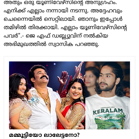
അതും ഒരു യൂണിവേഴ്സിന്റെ അനു​ഗ്രഹം.
എനിക്ക് എല്ലാം നന്നായി നടന്നു. അദ്ദേഹവും
ചെന്നൈയിൽ സെറ്റിലായി. ഞാനും ഇപ്പോൾ
തമിഴിൽ തിരക്കായി. എല്ലാം യൂണിവേഴ്സിന്റെ
പവർ".- ജെ എഫ് ഡബ്ല്യുവിന് നൽകിയ
അഭിമുഖത്തിൽ സ്വാസിക പറഞ്ഞു.
മമ്മൂട്ടിയോ ലാലേട്ടനോ?