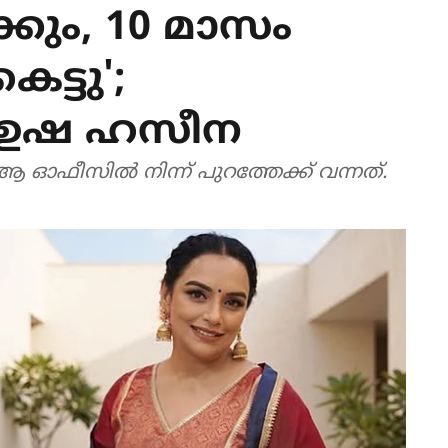
്കും, 10 മാസം
ട്ടു';
ി ഉഷ ഹസീന
ഓഫീസിൽ നിന്ന് പുറത്തേക്ക് വന്നത്.