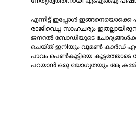
നേതൃത്വത്തിനായി എംഎൽഎ പിഷാര
എന്നിട്ട് ഇപ്പോൾ ഇങ്ങനെയൊക്കെ 
രാജിവെച്ച സാഹചര്യം ഇതല്ലായിരുന
ജനറൽ ബോഡിയുടെ ചോദ്യങ്ങൾക്ക് ഉത
ചെയ്ത് ഇനിയും വുമൺ കാർഡ് എന്
പാവം പെൺകുട്ടിയെ കൂട്ടത്തോടെ ആ
പറയാൻ ഒരു യോഗ്യതയും ആ കമ്മിറ്റി