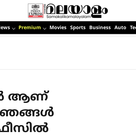
News
Premium
Movies
Sports
Business
Auto
Te
ങാൻ ആണ്
ൽ, ഞങ്ങൾ
ഓഫീസിൽ