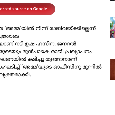
ferred source on Google
'അമ്മ'യിൽ നിന്ന് രാജിവയ്ക്കില്ലെന്ന്
ച്ചതോടെ
കയാണ് നടി ഉഷ ഹസീന. ജനറൽ
ടെയും മുൻപാകെ രാജി പ്രഖ്യാപനം
നയിൽ കടിച്ചു തൂങ്ങാനാണ്
സംഘടിച്ച് ‘അമ്മ’യുടെ ഓഫീസിനു മുന്നിൽ
്യക്തമാക്കി.