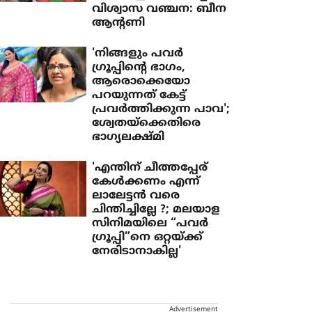
വിശ്വാസ വഞ്ചന: ബീന
ആന്റണി
'നിങ്ങളും പവര്‍
ഗ്രൂപ്പിന്റെ ഭാഗം,
ആരൊക്കെയോ
പറയുന്നത് കേട്ട്
പ്രവര്‍ത്തിക്കുന്ന പാവ';
ശ്വേതയ്‌ക്കെതിരെ
ഭാഗ്യലക്ഷ്മി
'എന്തിന് ചീത്തപ്പേര്
കേൾക്കണം എന്ന്
ലാലേട്ടൻ വരെ
ചിന്തിച്ചില്ലേ ?; മലയാള
സിനിമയിലെ “പവർ ​
ഗ്രൂപ്പി”നെ ഒറ്റയ്ക്ക്
നേരിടാനാകില്ല'
Advertisement