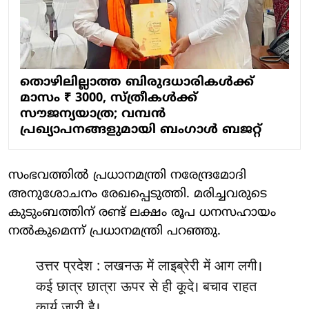
തൊഴിലില്ലാത്ത ബിരുദധാരികള്‍ക്ക്
മാസം ₹ 3000, സ്ത്രീകള്‍ക്ക്
സൗജന്യയാത്ര; വമ്പന്‍
പ്രഖ്യാപനങ്ങളുമായി ബംഗാള്‍ ബജറ്റ്
സംഭവത്തിൽ പ്രധാനമന്ത്രി നരേന്ദ്രമോദി
അനുശോചനം രേഖപ്പെടുത്തി. മരിച്ചവരുടെ
കുടുംബത്തിന് രണ്ട് ലക്ഷം രൂപ ധനസഹായം
നൽകുമെന്ന് പ്രധാനമന്ത്രി പറഞ്ഞു.
उत्तर प्रदेश : लखनऊ में लाइब्रेरी में आग लगी।
कई छात्र छात्रा ऊपर से ही कूदे। बचाव राहत
कार्य जारी है।