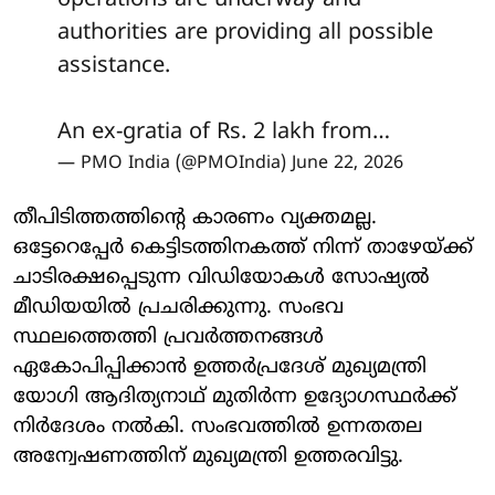
operations are underway and
authorities are providing all possible
assistance.
An ex-gratia of Rs. 2 lakh from…
— PMO India (@PMOIndia)
June 22, 2026
തീപിടിത്തത്തിന്റെ കാരണം വ്യക്തമല്ല.
ഒട്ടേറെപ്പേർ കെട്ടിടത്തിനകത്ത് നിന്ന് താഴേയ്ക്ക്
ചാടിരക്ഷപ്പെടുന്ന വിഡിയോകൾ സോഷ്യൽ
മീഡിയയിൽ പ്രചരിക്കുന്നു. സംഭവ
സ്ഥലത്തെത്തി പ്രവർത്തനങ്ങൾ
ഏകോപിപ്പിക്കാൻ ഉത്തർപ്രദേശ് മുഖ്യമന്ത്രി
യോഗി ആദിത്യനാഥ് മുതിർന്ന ഉദ്യോഗസ്ഥർക്ക്
നിർദേശം നൽകി. സംഭവത്തിൽ ഉന്നതതല
അന്വേഷണത്തിന് മുഖ്യമന്ത്രി ഉത്തരവിട്ടു.