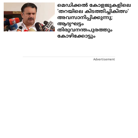
മെഡിക്കൽ കോളജുകളിലെ
'തറയിലെ കിടത്തിച്ചികിത്സ'
അവസാനിപ്പിക്കുന്നു;
ആദ്യഘട്ടം
തിരുവനന്തപുരത്തും
കോഴിക്കോട്ടും
Advertisement