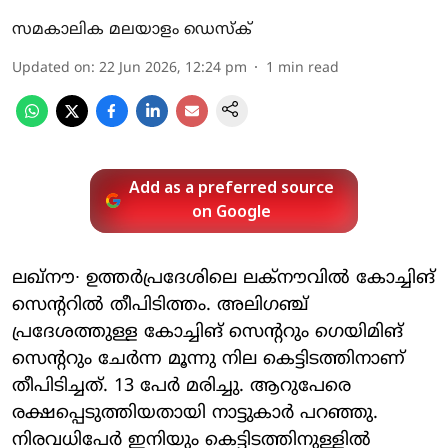
സമകാലിക മലയാളം ഡെസ്ക്
Updated on
:
22 Jun 2026, 12:24 pm
1
min read
Add as a preferred source
on Google
ലഖ്നൗ∙ ഉത്തർപ്രദേശിലെ ലക്നൗവിൽ കോച്ചിങ്
സെന്ററിൽ തീപിടിത്തം. അലിഗഞ്ച്
പ്രദേശത്തുള്ള കോച്ചിങ് സെന്ററും ഗെയിമിങ്
സെന്ററും ചേർന്ന മൂന്നു നില കെട്ടിടത്തിനാണ്
തീപിടിച്ചത്. 13 പേർ മരിച്ചു. ആറുപേരെ
രക്ഷപ്പെടുത്തിയതായി നാട്ടുകാർ പറഞ്ഞു.
നിരവധിപേർ ഇനിയും കെട്ടിടത്തിനുള്ളിൽ