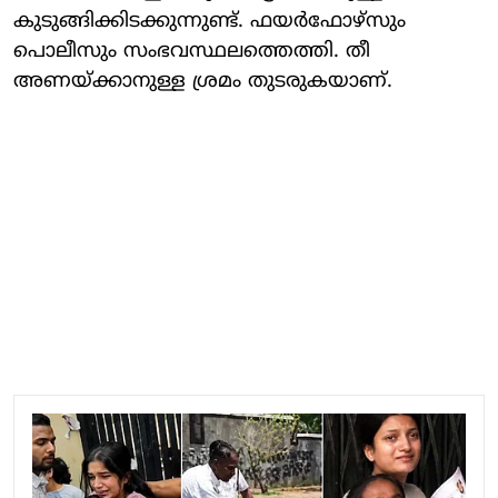
കുടുങ്ങിക്കിടക്കുന്നുണ്ട്. ഫയർഫോഴ്സും
പൊലീസും സംഭവസ്ഥലത്തെത്തി. തീ
അണയ്ക്കാനുള്ള ശ്രമം തുടരുകയാണ്.