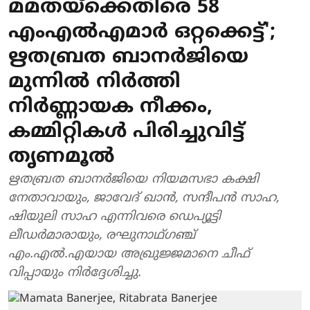
മമതയ്ക്കെതിരെ 58
എംഎൽഎമാർ ഒറ്റക്കെട്ട്';
ഋതബ്രത ബാനർജിയെ
മുന്നിൽ നിർത്തി
നിർണ്ണായക നീക്കം,
കമ്മിറ്റികൾ പിരിച്ചുവിട്ട്
തൃണമൂൽ
ഋതബ്രത ബാനര്‍ജിയെ നിയമസഭാ കക്ഷി
നേതാവായും, ജാവേദ് ഖാന്‍, സന്ദീപന്‍ സാഹ,
ഷിയുലി സാഹ എന്നിവരെ ഡെപ്യൂട്ടി
ലീഡര്‍മാരായും, രഘുനാഥ്ഗഞ്ച്
എം.എല്‍.എയായ അഖ്രുജ്ജമാനെ ചീഫ്
വിപ്പായും നിര്‍ദ്ദേശിച്ചു.