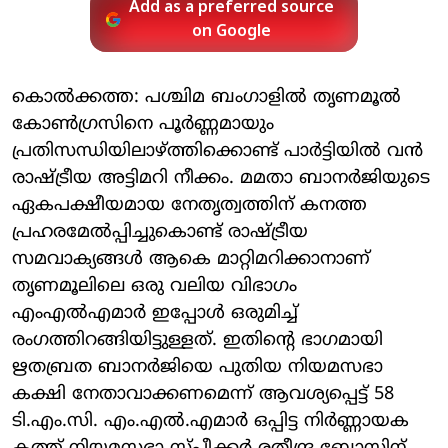
Add as a preferred source
on Google
കൊല്‍ക്കത്ത: പശ്ചിമ ബംഗാളിൽ തൃണമൂൽ
കോൺഗ്രസിനെ പൂർണ്ണമായും
പ്രതിസന്ധിയിലാഴ്ത്തിക്കൊണ്ട് പാർട്ടിയിൽ വൻ
രാഷ്ട്രീയ അട്ടിമറി നീക്കം. മമതാ ബാനർജിയുടെ
ഏകപക്ഷീയമായ നേതൃത്വത്തിന് കനത്ത
പ്രഹരമേൽപ്പിച്ചുകൊണ്ട് രാഷ്ട്രീയ
സമവാക്യങ്ങൾ ആകെ മാറ്റിമറിക്കാനാണ്
തൃണമൂലിലെ ഒരു വലിയ വിഭാഗം
എംഎൽഎമാർ ഇപ്പോൾ ഒരുമിച്ച്
രംഗത്തിറങ്ങിയിട്ടുള്ളത്. ഇതിന്റെ ഭാഗമായി
ഋതബ്രത ബാനർജിയെ പുതിയ നിയമസഭാ
കക്ഷി നേതാവാക്കണമെന്ന് ആവശ്യപ്പെട്ട് 58
ടി.എം.സി. എം.എൽ.എമാർ ഒപ്പിട്ട നിർണ്ണായക