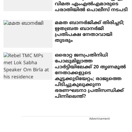
വിമത എംഎൽഎമാരുടെ
പരാതിയിൽ പൊലീസ് നടപടി
മമത ബാനർജിക്ക് തിരിച്ചടി;
ഋതബ്രത ബാനർജി
പ്രതിപക്ഷ നേതാവായി
തുടരും
ഒരൊറ്റ ജനപ്രതിനിധി
പോലുമില്ലാത്ത
പാർട്ടിയിലേക്ക് 20 തൃണമൂൽ
നേതാക്കളുടെ
കൂട്ടക്കുടിയേറ്റം; രാജ്യത്തെ
പിടിച്ചുകുലുക്കുന്ന
ഭരണഘടനാ പ്രതിസന്ധിക്ക്
പിന്നിലെന്ത്?
Advertisement