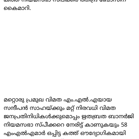
കത്ത് നിയമസഭാ സ്പീക്കർ രതീന്ദ്ര ബോസിന്
കൈമാറി.
മറ്റൊരു പ്രമുഖ വിമത എം.എൽ.എയായ
സന്ദീപൻ സാഹയ്ക്കും മറ്റ് നിരവധി വിമത
ജനപ്രതിനിധികൾക്കുമൊപ്പം ഋതബ്രത ബാനർജി
നിയമസഭാ സ്പീക്കറെ നേരിട്ട് കാണുകയും 58
എംഎൽഎമാർ ഒപ്പിട്ട കത്ത് ഔദ്യോഗികമായി