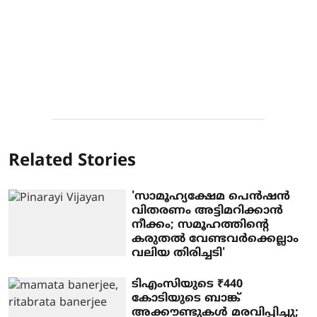
Related Stories
'സാമൂഹ്യക്ഷേമ പെൻഷൻ
വിതരണം അട്ടിമറിക്കാൻ
നീക്കം; സമൂഹത്തിന്റെ
കരുതൽ വേണ്ടവർക്കെല്ലാം
വലിയ തിരിച്ചടി'
ടിഎംസിയുടെ ₹440
കോടിയുടെ ബാങ്ക്
അക്കൗണ്ടുകൾ മരവിപ്പിച്ചു;