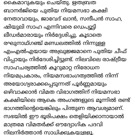
കൈമാറുകയും ചെയ്തു. ഋതബ്രത
ബാനർജിയെ പുതിയ നിയമസഭാ കക്ഷി
നേതാവായും, ജാവേദ് ഖാൻ, സന്ദീപൻ സാഹ,
ഷിയുലി സാഹ എന്നിവരെ ഡെപ്യൂട്ടി
ലീഡർമാരായും നിർദ്ദേശിച്ചു. കൂടാതെ
രഘുനാഥ്ഗഞ്ച് മണ്ഡലത്തിൽ നിന്നുള്ള
എംഎൽഎയായ അഖ്രുജ്ജമാനെ പുതിയ ചീഫ്
വിപ്പായും നിർദേശിച്ചിട്ടുണ്ട്. നിലവിലെ രാഷ്ട്രീയ
സാഹചര്യത്തിൽ കൂറുമാറ്റ നിരോധന
നിയമപ്രകാരം, നിയമസഭാംഗത്വത്തിൽ നിന്ന്
അയോഗ്യരാക്കപ്പെടുന്നത് പൂർണ്ണമായും
ഒഴിവാക്കാൻ വിമത വിഭാഗത്തിന് നിയമസഭാ
കക്ഷിയിലെ ആകെ അംഗങ്ങളുടെ മൂന്നിൽ രണ്ട്
ഭാഗത്തിന്റെയെങ്കിലും പിന്തുണ ആവശ്യമാണ്.
സഭയിൽ ഈ ഭൂരിപക്ഷം തെളിയിക്കാനായാൽ
മാത്രമേ വിമതർക്ക് ഔദ്യോഗിക പദവി
നിലനിർത്താൻ സാധിക്കുകയുള്ളൂ.