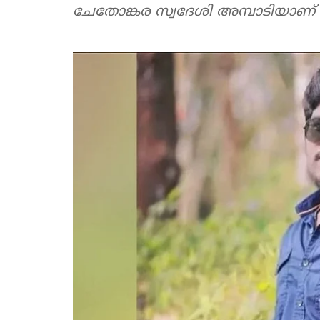
ചേതോങ്കര സ്വദേശി അമ്പാടിയാണ് കൊ