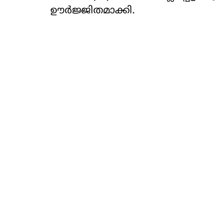
ഊര്‍ജ്ജിതമാക്കി.