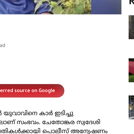
R
ead
ferred source on Google
്‍ യുവാവിനെ കാര്‍ ഇടിച്ചു
ിയിലാണ് സംഭവം. ചേതോങ്കര സ്വദേശി
്. പ്രതികള്‍ക്കായി പൊലീസ് അന്വേഷണം