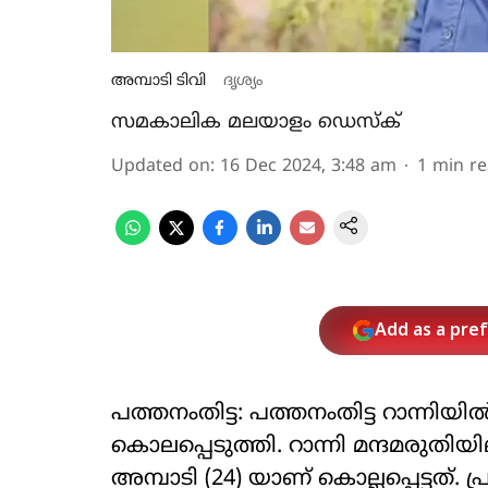
അമ്പാടി ടിവി
ദൃശ്യം
സമകാലിക മലയാളം ഡെസ്ക്
Updated on
:
16 Dec 2024, 3:48 am
1
min r
Add as a pre
പത്തനംതിട്ട: പത്തനംതിട്ട റാന്നിയില
കൊലപ്പെടുത്തി. റാന്നി മന്ദമരുത
അമ്പാടി (24) യാണ് കൊല്ലപ്പെട്ടത