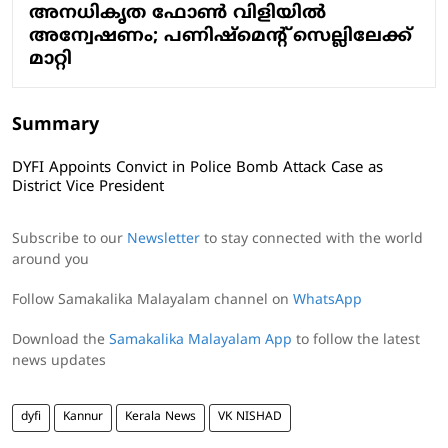
അനധികൃത ഫോൺ വിളിയിൽ
അന്വേഷണം; പണിഷ്മെന്റ് സെല്ലിലേക്ക്
മാറ്റി
Summary
DYFI Appoints Convict in Police Bomb Attack Case as
District Vice President
Subscribe to our
Newsletter
to stay connected with the world
around you
Follow Samakalika Malayalam channel on
WhatsApp
Download the
Samakalika Malayalam App
to follow the latest
news updates
dyfi
Kannur
Kerala News
VK NISHAD