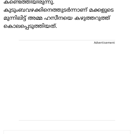
കണ്ടെത്തിയിരുന്നു.
കുടുംബവഴക്കിനെത്തുടര്‍ന്നാണ് മക്കളുടെ
മുന്നിലിട്ട് അമ്മ ഹസീനയെ കഴുത്തറുത്ത്
കൊലപ്പെടുത്തിയത്.
Advertisement