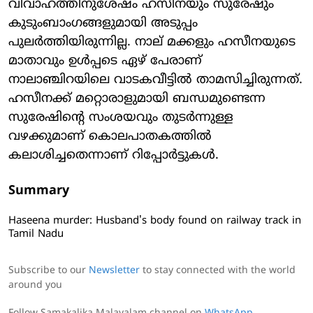
വിവാഹത്തിനുശേഷം ഹസീനയും സുരേഷും
കുടുംബാംഗങ്ങളുമായി അടുപ്പം
പുലർത്തിയിരുന്നില്ല. നാല് മക്കളും ഹസീനയുടെ
മാതാവും ഉള്‍പ്പടെ ഏഴ് പേരാണ്
നാലാഞ്ചിറയിലെ വാടകവീട്ടിൽ താമസിച്ചിരുന്നത്.
ഹസീനക്ക് മറ്റൊരാളുമായി ബന്ധമുണ്ടെന്ന
സുരേഷിന്‍റെ സംശയവും തുടർന്നുള്ള
വഴക്കുമാണ് കൊലപാതകത്തിൽ
കലാശിച്ചതെന്നാണ് റിപ്പോർട്ടുകൾ.
Summary
Haseena murder: Husband's body found on railway track in
Tamil Nadu
Subscribe to our
Newsletter
to stay connected with the world
around you