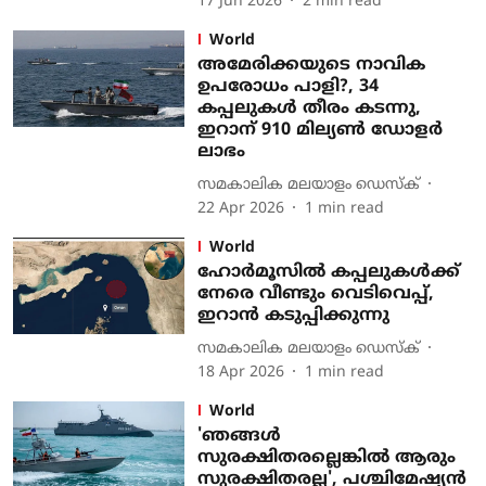
17 Jun 2026
2
min read
World
അമേരിക്കയുടെ നാവിക
ഉപരോധം പാളി?, 34
കപ്പലുകൾ തീരം കടന്നു,
ഇറാന് 910 മില്യൺ ഡോളർ
ലാഭം
സമകാലിക മലയാളം ഡെസ്ക്
22 Apr 2026
1
min read
World
ഹോര്‍മൂസില്‍ കപ്പലുകള്‍ക്ക്
നേരെ വീണ്ടും വെടിവെപ്പ്,
ഇറാന്‍ കടുപ്പിക്കുന്നു
സമകാലിക മലയാളം ഡെസ്ക്
18 Apr 2026
1
min read
World
'ഞങ്ങൾ
സുരക്ഷിതരല്ലെങ്കിൽ ആരും
സുരക്ഷിതരല്ല', പശ്ചിമേഷ്യന്‍