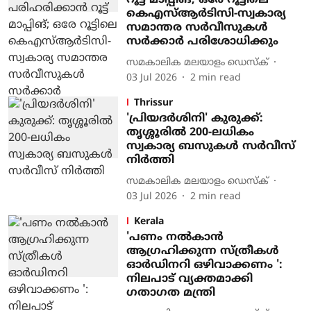
റൂട്ട് മാപ്പിങ്; ഒരേ റൂട്ടിലെ
കെഎസ്ആർടിസി-സ്വകാര്യ
സമാന്തര സർവീസുകൾ
സർക്കാർ പരിശോധിക്കും
സമകാലിക മലയാളം ഡെസ്ക്
03 Jul 2026
2
min read
Thrissur
'പ്രിയദർശിനി' കുരുക്ക്:
തൃശ്ശൂരിൽ 200-ലധികം
സ്വകാര്യ ബസുകൾ സർവീസ്
നിർത്തി
സമകാലിക മലയാളം ഡെസ്ക്
03 Jul 2026
2
min read
Kerala
'പണം നൽകാൻ
ആഗ്രഹിക്കുന്ന സ്ത്രീകൾ
ഓർഡിനറി ഒഴിവാക്കണം ':
നിലപാട് വ്യക്തമാക്കി
ഗതാഗത മന്ത്രി