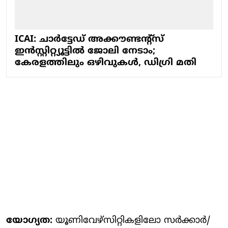
ICAI: ചാർട്ടേഡ് അക്കൗണ്ടന്റ്സ്
ഇൻസ്റ്റിറ്റ്യൂട്ടിൽ ജോലി നേടാം;
കേരളത്തിലും ഒഴിവുകൾ, ഡിഗ്രി മതി
യോഗ്യത:
യൂണിവേഴ്‌സിറ്റികളിലോ സർക്കാർ/