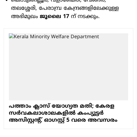
കൊടുങ്ങല്ലൂർ, വളാഞ്ചേരി, വേങ്ങര,
തലശ്ശേരി, പേരാമ്പ്ര കേന്ദ്രങ്ങളിലേക്കുള്ള
അഭിമുഖം
ജൂലൈ 17
ന് നടക്കും.
പത്താം ക്ലാസ് യോഗ്യത മതി; കേരള
സർവകലാശാലകളിൽ കംപ്യുട്ടർ
അസിസ്റ്റന്റ്, ഓഗസ്റ്റ് 5 വരെ അവസരം