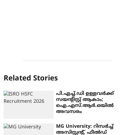
Related Stories
പി.എച്ച്.ഡി ഉള്ളവർക്ക്
സയന്റിസ്റ്റ് ആകാം;
ഐ.എസ്.ആർ.ഒയിൽ
അവസരം
MG University: റിസർച്ച്
അസിസ്റ്റന്റ്, ഫീൽഡ്