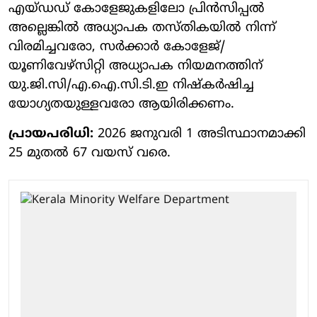
എയ്ഡഡ് കോളേജുകളിലോ പ്രിൻസിപ്പൽ
അല്ലെങ്കിൽ അധ്യാപക തസ്തികയിൽ നിന്ന്
വിരമിച്ചവരോ, സർക്കാർ കോളേജ്/
യൂണിവേഴ്‌സിറ്റി അധ്യാപക നിയമനത്തിന്
യു.ജി.സി/എ.ഐ.സി.ടി.ഇ നിഷ്‌കർഷിച്ച
യോഗ്യതയുള്ളവരോ ആയിരിക്കണം.
പ്രായപരിധി:
2026 ജനുവരി 1 അടിസ്ഥാനമാക്കി
25 മുതൽ 67 വയസ് വരെ.