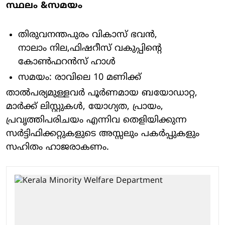
സ്ഥലം &സമയം
തിരുവനന്തപുരം വികാസ് ഭവൻ,
നാലാം നില,ഫിഷറീസ് വകുപ്പിന്റെ
കോൺഫറൻസ് ഹാൾ
സമയം: രാവിലെ 10 മണിക്ക്
താൽപര്യമുള്ളവർ പൂർണമായ ബയോഡാറ്റ,
മാർക്ക് ലിസ്റ്റുകൾ, യോഗ്യത, പ്രായം,
പ്രവൃത്തിപരിചയം എന്നിവ തെളിയിക്കുന്ന
സർട്ടിഫിക്കറ്റുകളുടെ അസ്സലും പകർപ്പുകളും
സഹിതം ഹാജരാകണം.