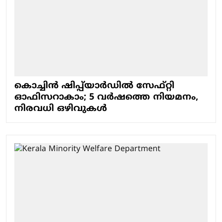
കൊച്ചിൻ ഷിപ്പ്‌യാർഡിൽ സേഫ്റ്റി
ഓഫിസറാകാം; 5 വർഷത്തെ നിയമനം,
നിരവധി ഒഴിവുകൾ