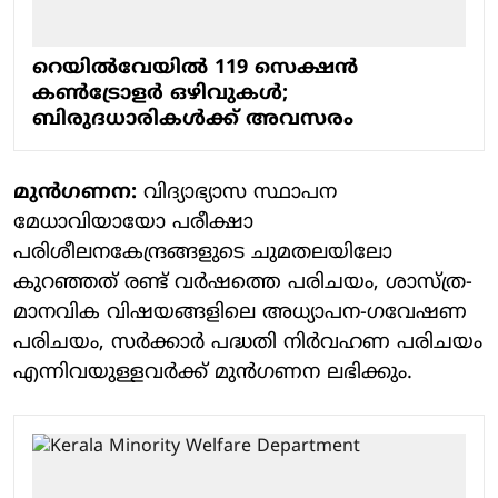
റെയിൽവേയിൽ 119 സെക്ഷൻ
കൺട്രോളർ ഒഴിവുകൾ;
ബിരുദധാരികൾക്ക് അവസരം
മുൻഗണന:
വിദ്യാഭ്യാസ സ്ഥാപന
മേധാവിയായോ പരീക്ഷാ
പരിശീലനകേന്ദ്രങ്ങളുടെ ചുമതലയിലോ
കുറഞ്ഞത് രണ്ട് വർഷത്തെ പരിചയം, ശാസ്ത്ര-
മാനവിക വിഷയങ്ങളിലെ അധ്യാപന-ഗവേഷണ
പരിചയം, സർക്കാർ പദ്ധതി നിർവഹണ പരിചയം
എന്നിവയുള്ളവർക്ക് മുൻഗണന ലഭിക്കും.