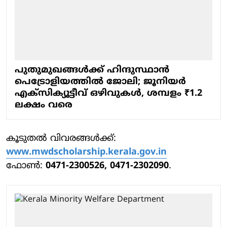
പുതുമുഖങ്ങൾക്ക് ഹിന്ദുസ്ഥാൻ
പെട്രോളിയത്തിൽ ജോലി; ജൂനിയർ
എക്സിക്യൂട്ടീവ് ഒഴിവുകൾ, ശമ്പളം ₹1.2
ലക്ഷം വരെ
കൂടുതൽ വിവരങ്ങൾക്ക്:
www.mwdscholarship.kerala.gov.in
ഫോൺ:
0471-2300526, 0471-2302090
.