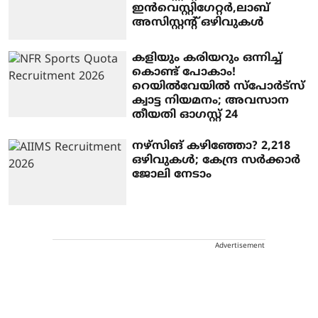
ഇൻവെസ്റ്റിഗേറ്റർ,ലാബ്
അസിസ്റ്റന്റ് ഒഴിവുകൾ
കളിയും കരിയറും ഒന്നിച്ച്
കൊണ്ട് പോകാം!
റെയിൽവേയിൽ സ്പോർട്സ്
ക്വാട്ട നിയമനം; അവസാന
തീയതി ഓഗസ്റ്റ് 24
നഴ്സിങ് കഴിഞ്ഞോ? 2,218
ഒഴിവുകൾ; കേന്ദ്ര സർക്കാർ
ജോലി നേടാം
Advertisement