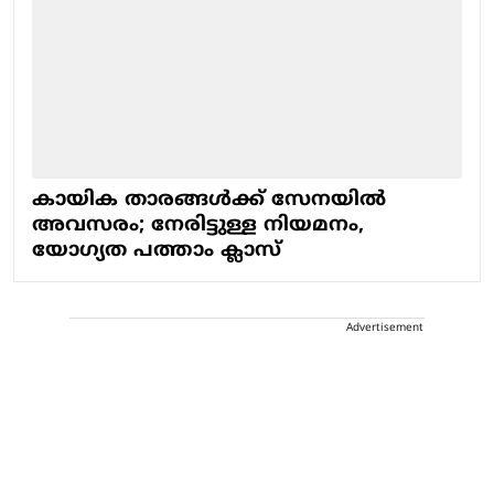
കായിക താരങ്ങൾക്ക് സേനയിൽ
അവസരം; നേരിട്ടുള്ള നിയമനം,
യോഗ്യത പത്താം ക്ലാസ്
Advertisement