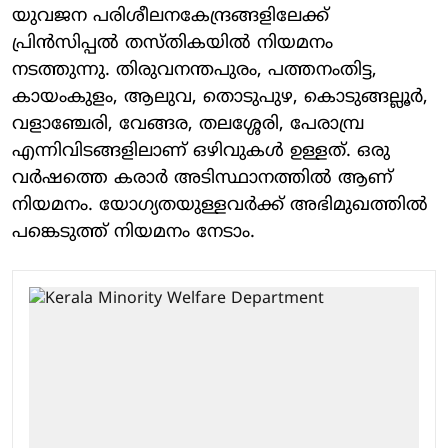
യുവജന പരിശീലനകേന്ദ്രങ്ങളിലേക്ക്
പ്രിൻസിപ്പൽ തസ്തികയിൽ നിയമനം
നടത്തുന്നു. തിരുവനന്തപുരം, പത്തനംതിട്ട,
കായംകുളം, ആലുവ, തൊടുപുഴ, കൊടുങ്ങല്ലൂർ,
വളാഞ്ചേരി, വേങ്ങര, തലശ്ശേരി, പേരാമ്പ്ര
എന്നിവിടങ്ങളിലാണ് ഒഴിവുകൾ ഉള്ളത്. ഒരു
വർഷത്തെ കരാർ അടിസ്ഥാനത്തിൽ ആണ്
നിയമനം. യോഗ്യതയുള്ളവർക്ക് അഭിമുഖത്തിൽ
പങ്കെടുത്ത് നിയമനം നേടാം.