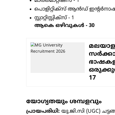
മാത്തമാറ്റിക്സ് - 1
പൊളിറ്റിക്സ് ആൻഡ് ഇന്റർന
സ്റ്റാറ്റിസ്റ്റിക്സ് - 1
ആകെ ഒഴിവുകൾ - 30
മലയാളം
സർക്കാ
ഭാഷകള
ഒരുക്ക
17
യോഗ്യതയും ശമ്പളവും
പ്രായപരിധി:
യു.ജി.സി (UGC) ചട്ടങ