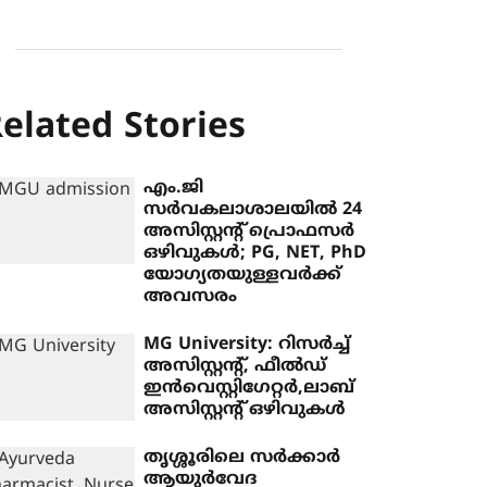
elated Stories
എം.ജി
സർവകലാശാലയിൽ 24
അസിസ്റ്റന്റ് പ്രൊഫസർ
ഒഴിവുകൾ; PG, NET, PhD
യോഗ്യതയുള്ളവർക്ക്
അവസരം
MG University: റിസർച്ച്
അസിസ്റ്റന്റ്, ഫീൽഡ്
ഇൻവെസ്റ്റിഗേറ്റർ,ലാബ്
അസിസ്റ്റന്റ് ഒഴിവുകൾ
തൃശ്ശൂരിലെ സർക്കാർ
ആയുർവേദ