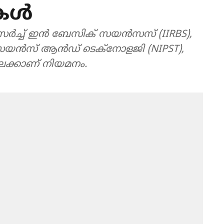
ുകൾ
 റിസർച്ച് ഇൻ ബേസിക് സയൻസസ് (IIRBS),
ാന്റ് സയൻസ് ആൻഡ് ടെക്നോളജി (NIPST),
ിലേക്കാണ് നിയമനം.