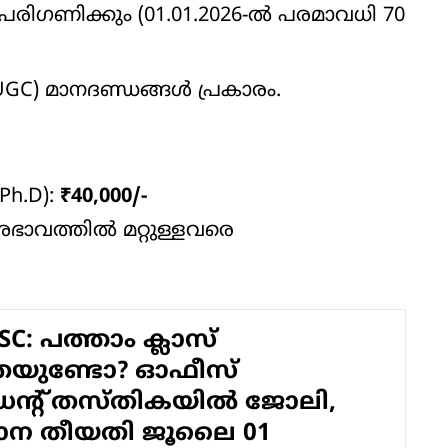
ിഗണിക്കും (01.01.2026-ൽ പരമാവധി 70
UGC) മാനദണ്ഡങ്ങൾ പ്രകാരം.
Ph.D):
₹40,000/-
ഭാവത്തിൽ മറ്റുള്ളവരെ
SC: പത്താം ക്ലാസ്
തയുണ്ടോ? ഓഫീസ്
ന്റ് തസ്തികയിൽ ജോലി,
 തീയതി ജൂലൈ 01