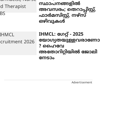
സ്ഥാപനങ്ങളിൽ
അവസരം; തെറാപ്പിസ്റ്റ്,
ഫാർമസിസ്റ്റ്, നഴ്‌സ്
ഒഴിവുകൾ
IHMCL: ഗേറ്റ് - 2025
യോഗ്യതയുള്ളവരാണോ
? ഹൈവേ
അതോറിറ്റിയിൽ ജോലി
നേടാം
Advertisement