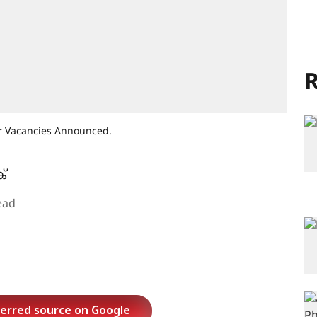
R
or Vacancies Announced.
്
ead
ferred source on Google