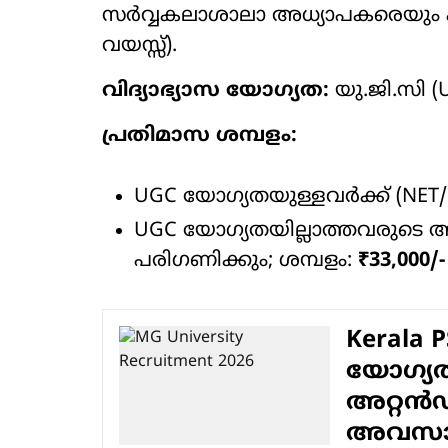
സർവ്വകലാശാലാ അധ്യാപകരെയും പര
വയസ്സ്).
വിദ്യാഭ്യാസ യോഗ്യത:
യു.ജി.സി (
പ്രതിമാസ ശമ്പളം:
UGC യോഗ്യതയുള്ളവർക്ക് (NET/
UGC യോഗ്യതയില്ലാത്തവരുടെ അ
പരിഗണിക്കും; ശമ്പളം:
₹33,000/-
Kerala P
യോഗ്യ
അറ്റൻഡ
അവസാന