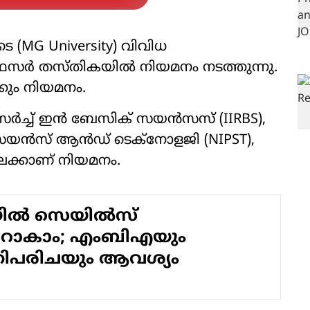
(MG University) വിവിധ
പ്രൊഫസർ തസ്തികയിൽ നിയമനം നടത്തുന്നു.
ും നിയമനം.
 റിസർച്ച് ഇൻ ബേസിക് സയൻസസ് (IIRBS),
ാന്റ് സയൻസ് ആൻഡ് ടെക്നോളജി (NIPST),
ിലേക്കാണ് നിയമനം.
ിൽ സെയിൽസ്
ാകാം; എംബിഎയും
്തിപരിചയും ആവശ്യം