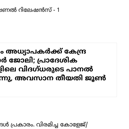
ാഷണൽ റിലേഷൻസ് - 1
 അധ്യാപകർക്ക് കേന്ദ്ര
ർ ജോലി; പ്രാദേശിക
ിലെ വിദഗ്ധരുടെ പാനൽ
ുന്നു, അവസാന തീയതി ജൂൺ
്ങൾ പ്രകാരം. വിരമിച്ച കോളേജ്/