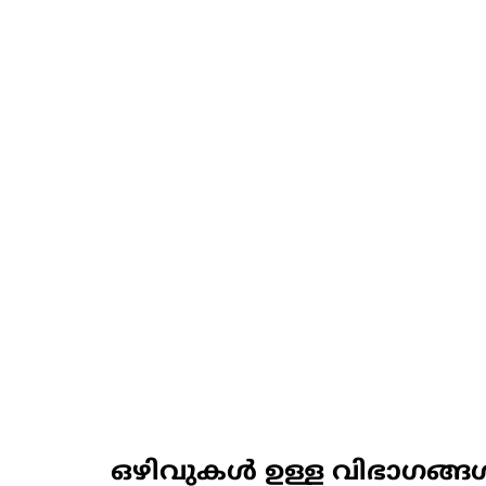
ഒഴിവുകൾ ഉള്ള വിഭാഗങ്ങ