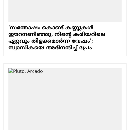
'സന്തോഷം കൊണ്ട് കണ്ണുകൾ
ഈറനണിഞ്ഞു, നിന്റെ കരിയറിലെ
ഏറ്റവും തിളക്കമാർന്ന വേഷം';
സ്വാസികയെ അഭിനന്ദിച്ച് പ്രേം