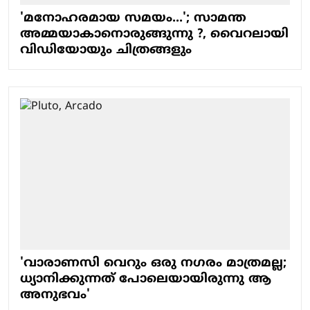
'മനോഹരമായ സമയം...'; സാമന്ത
അമ്മയാകാനൊരുങ്ങുന്നു ?, വൈറലായി
വിഡിയോയും ചിത്രങ്ങളും
'വാരാണസി വെറും ഒരു ന​ഗരം മാത്രമല്ല;
ധ്യാനിക്കുന്നത് പോലെയായിരുന്നു ആ
അനുഭവം'