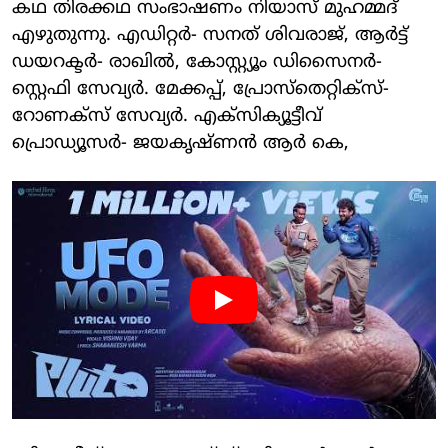
കഥ തിരക്കഥ സംഭാഷണം നിയാസ് മുഹമ്മദ്
എഴുതുന്നു. എഡിറ്റർ- സനത് ശിവരാജ്, ആർട്ട്
ഡയറക്ടർ- രാഖിൽ, കോസ്റ്റ്യൂം ഡിസൈനർ-
സ്റ്റെഫി സേവ്യർ. മേക്കപ്പ്, പ്രോസ്‌തെറ്റിക്സ്-
റോണക്സ് സേവ്യർ. എക്സിക്യൂട്ടീവ്
പ്രൊഡ്യൂസർ- ജയകൃഷ്ണൻ ആർ കെ,