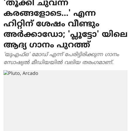
'തൂക്കി ചുവന്ന
കരങ്ങളോടെ...' എന്ന
ഹിറ്റിന് ശേഷം വീണ്ടും
അർക്കാഡോ; 'പ്ലൂട്ടോ' യിലെ
ആദ്യ ​ഗാനം പുറത്ത്
'യുഎഫ്ഒ' മോഡ് എന്ന് പേരിട്ടിരിക്കുന്ന ഗാനം
സോഷ്യൽ മീഡിയയിൽ വലിയ തരംഗമാണ്.