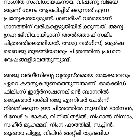
സംഗീത സംവിധായകനായ വിഷ്ണു വിജയ്
ആണ് ​ഗാനം ആലപിച്ചിരിക്കുന്നത് എന്ന
പ്രത്യേകതയുമുണ്ട്. ശബരീഷ് വർമയാണ് ​
ഗാനത്തിന് വരികളെഴുതിയിരിക്കുന്നത്. അന്യ​
ഗ്രഹ ജീവിയായിട്ടാണ് അൽത്താഫ് സലീം
ചിത്രത്തിലെത്തിയത്. അജു വർഗീസ്, ആർഷ
ബൈജു തുടങ്ങിയവരും ചിത്രത്തിൽ പ്രധാന
വേഷങ്ങളിലെത്തുന്നുണ്ട്.
അജു വർഗീസിന്റെ വ്യത്യസ്തമായ മേക്കോവറും
ഏറെ കൗതുകമുണർത്തുന്നതാണ്. ഓർക്കിഡ്
ഫിലിംസ് ഇന്റർനാഷണലിന്റെ ബാനറിൽ
രജുകമാർ രശ്മി രജു എന്നിവർ ചേർന്ന്
നിർമ്മിക്കുന്ന ഈ ചിത്രത്തിൽ സുബിൻ ടാർസൻ,
ദിനേശ് പ്രഭാകർ, വിനീത് തട്ടിൽ, നിഹാൽ നിസാം,
സഹീർ മുഹമ്മദ്, നിംന ഫാത്തിമി, സച്ചിൻ,
തുഷാര പിള്ള, വിപിൻ അറ്റ്‌ലി തുടങ്ങിയ