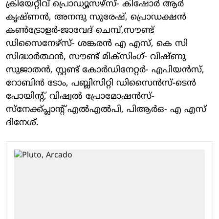
ക്രിയേറ്റീവ് പ്രൊഡ്യൂസഴ്സ്- കിഷോർ ആർ
കൃഷ്ണൻ, അനന്ദു സുരേഷ്, പ്രൊഡക്ഷൻ
കൺട്രോളർ-ജാവേദ് ചെമ്പ്,സൗണ്ട്
ഡിസൈനേഴ്‌സ്- ശങ്കരൻ എ എസ്, കെ സി
സിദ്ധാർത്ഥൻ, സൗണ്ട് മിക്സിംഗ്- വിഷ്ണു
സുജാതൻ, സ്റ്റണ്ട് കോർഡിനേറ്റർ- എപിയൻസ്,
റോബിൻ ടോം, പബ്ലിസിറ്റി ഡിസൈൻസ്-ടെൻ
പോയിന്റ്, വിഷ്വൽ പ്രോമോഷൻസ്-
സ്‌നേക്ക്പ്ലാന്റ് എൽഎൽപി, പിആർഒ- എ എസ്
ദിനേശ്.