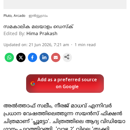
Pluto, Arcado
ഇൻസ്റ്റ​ഗ്രാം
സമകാലിക മലയാളം ഡെസ്ക്
Edited By:
Hima Prakash
Updated on
:
21 Jun 2026, 7:21 am
1
min read
Add as a preferred source
on Google
അൽത്താഫ് സലീം, നീരജ് മാധവ് എന്നിവർ
പ്രധാന വേഷത്തിലെത്തുന്ന സയൻസ് ഫിക്ഷൻ
ചിത്രമാണ് 'പ്ലൂട്ടോ'. ചിത്രത്തിലെ ആദ്യ വിഡിയോ
​ഗാനം പുറത്തിറങ്ങി. 'വാഴ 2' വിലെ 'തൂക്കി