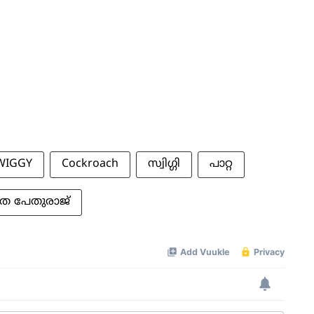
WIGGY
Cockroach
സ്വിഗ്ഗി
പാറ്റ
ത പേതുരാജ്