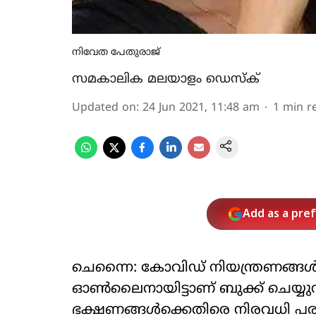
നിവേത പേതുരാജ്
സമകാലിക മലയാളം ഡെസ്ക്
Updated on
:
24 Jun 2021, 11:48 am
1
min r
Add as a pre
ചെന്നൈ: കോവിഡ് നിയന്ത്രണങ്ങൾ
ഓൺലൈനായിട്ടാണ് ബുക്ക് ചെയ്യുന്
ഭക്ഷണങ്ങൾക്കെതിരെ നിരവധി പരാ