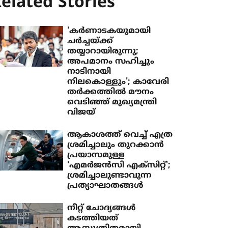
elated Stories
'കർണാടകയുമായി
ചർച്ചയ്ക്ക്
തയ്യാറായിരുന്നു;
അപമാനം സഹിച്ചും
നാടിനായി
നിലകൊള്ളും'; കാവേരി
തർക്കത്തിൽ മൗനം
വെടിഞ്ഞ് മുഖ്യമന്ത്രി
വിജയ്
ആകാശത്ത് വെച്ച് എത്ര
ശ്രമിച്ചാലും തുറക്കാന്‍
പ്രയാസമുള്ള
'എമര്‍ജന്‍സി എക്‌സിറ്റ്';
ശ്രമിച്ചാലുണ്ടാവുന്ന
പ്രത്യാഘാതങ്ങള്‍
നീറ്റ് ചോദ്യങ്ങള്‍
കടത്തിയത്