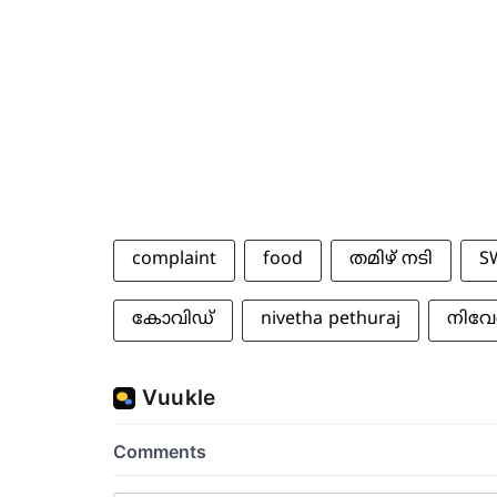
complaint
food
തമിഴ് നടി
S
കോവിഡ്
nivetha pethuraj
നിവേ