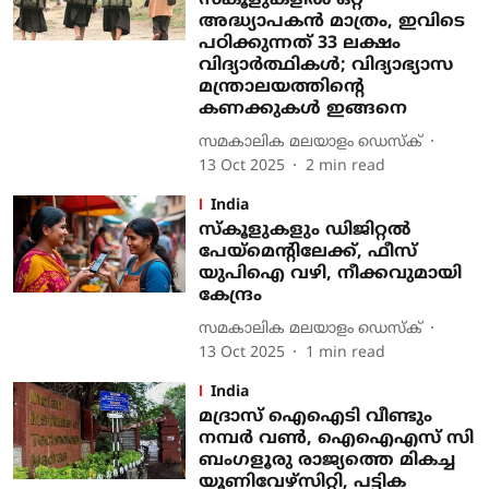
സ്കൂളുകളിൽ ഒറ്റ
അദ്ധ്യാപകൻ മാത്രം, ഇവിടെ
പഠിക്കുന്നത് 33 ലക്ഷം
വിദ്യാർത്ഥികൾ; വിദ്യാഭ്യാസ
മന്ത്രാലയത്തിന്റെ
കണക്കുകൾ ഇങ്ങനെ
സമകാലിക മലയാളം ഡെസ്ക്
13 Oct 2025
2
min read
India
സ്‌കൂളുകളും ഡിജിറ്റല്‍
പേയ്മെന്‍റിലേക്ക്, ഫീസ്
യുപിഐ വഴി, നീക്കവുമായി
കേന്ദ്രം
സമകാലിക മലയാളം ഡെസ്ക്
13 Oct 2025
1
min read
India
മദ്രാസ് ഐഐടി വീണ്ടും
നമ്പര്‍ വണ്‍, ഐഐഎസ് സി
ബംഗളൂരു രാജ്യത്തെ മികച്ച
യൂണിവേഴ്സിറ്റി, പട്ടിക